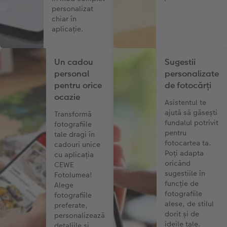
personalizat
chiar în
aplicație.
Un cadou
Sugestii
personal
personalizate
pentru orice
de fotocărți
ocazie
Asistentul te
ajută să găsești
Transformă
fundalul potrivit
fotografiile
pentru
tale dragi în
fotocartea ta.
cadouri unice
Poți adapta
cu aplicația
oricând
CEWE
sugestiile în
Fotolumea!
funcție de
Alege
fotografiile
fotografiile
alese, de stilul
preferate,
dorit și de
personalizează
ideile tale.
detaliile și