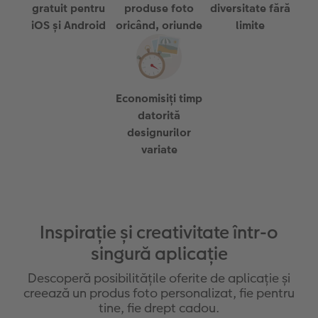
gratuit pentru
produse foto
diversitate fără
Sticker instant
Bandă foto
iOS și Android
oricând, oriunde
limite
Fotografii retro XXL
Economisiți timp
datorită
designurilor
variate
Inspirație și creativitate într-o
singură aplicație
Descoperă posibilitățile oferite de aplicație și
creează un produs foto personalizat, fie pentru
tine, fie drept cadou.