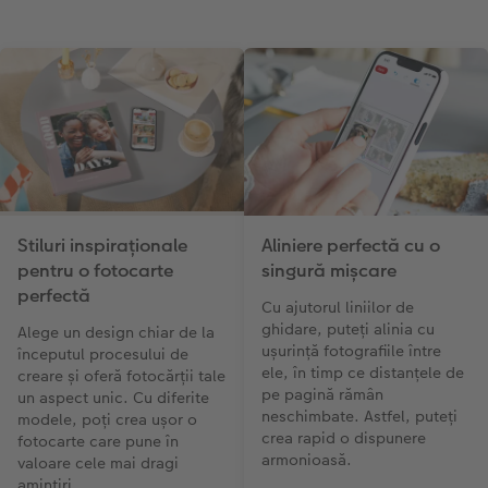
Stiluri inspiraționale
Aliniere perfectă cu o
pentru o fotocarte
singură mișcare
perfectă
Cu ajutorul liniilor de
ghidare, puteți alinia cu
Alege un design chiar de la
ușurință fotografiile între
începutul procesului de
ele, în timp ce distanțele de
creare și oferă fotocărții tale
pe pagină rămân
un aspect unic. Cu diferite
neschimbate. Astfel, puteți
modele, poți crea ușor o
crea rapid o dispunere
fotocarte care pune în
armonioasă.
valoare cele mai dragi
amintiri.