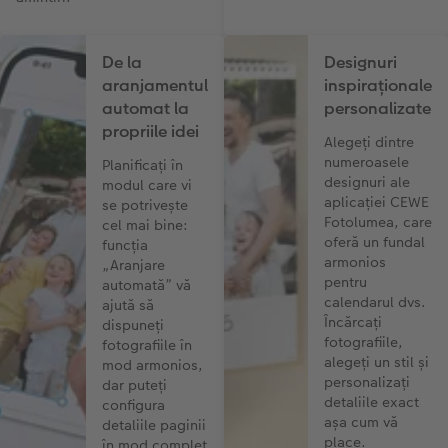
De la
Designuri
aranjamentul
inspiraționale
automat la
personalizate
propriile idei
Alegeți dintre
numeroasele
Planificați în
designuri ale
modul care vi
aplicației CEWE
se potrivește
Fotolumea, care
cel mai bine:
oferă un fundal
funcția
armonios
„Aranjare
pentru
automată” vă
calendarul dvs.
ajută să
Încărcați
dispuneți
fotografiile,
fotografiile în
alegeți un stil și
mod armonios,
personalizați
dar puteți
detaliile exact
configura
așa cum vă
detaliile paginii
place.
în mod complet