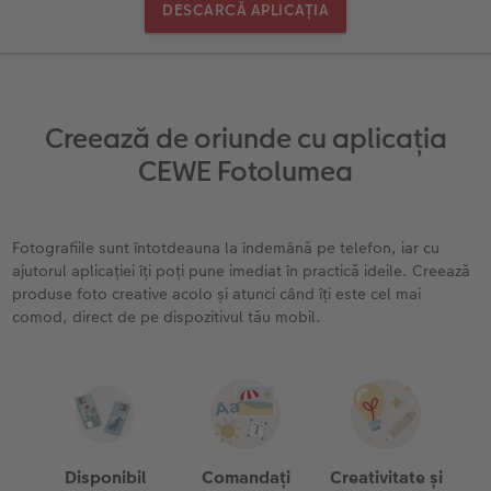
DESCARCĂ APLICAȚIA
Exemplele clienților
Nature Prints
Fotografie Aludibond
Felicitări
Povești CEWE
Cum funcționează
Dimensiunea imaginii
Galerie foto
Lumea animalelor de companie
Idei cadouri unice
 CEWE
Creează de oriunde cu aplicația
CEWE FOTOCARTE Kids
Poster Premium
Fotografie pe Forex
Rechizite școlare și de birou
Idei de cadouri pentru cei dragi
CEWE Fotolumea
CEWE FOTOCARTE Art Collection
Art Prints
Panou de întâmpinare nuntă
Cutii de cadou
Interviuri
Fotografiile sunt întotdeauna la îndemână pe telefon, iar cu
Fotografii standard
Baghete pentru poster
Textile
Călătorie
ajutorul aplicației îți poți pune imediat în practică ideile. Creează
produse foto creative acolo și atunci când îți este cel mai
Cutii cu fotografii
Hexxas
Art Prints
Nuntă
comod, direct de pe dispozitivul tău mobil.
Set fotografii
Fotografie pe lemn
Calendare foto
Absolvire
Fotosticker
Decorațiuni de perete din mai multe părți
CEWE FOTOCARTE Kids
Instant Foto
Colaje foto
Disponibil
Comandați
Creativitate și