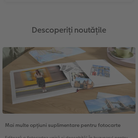
Descoperiți noutățile
Mai multe opțiuni suplimentare pentru fotocarte
Editează o fotocartea unică și deosebită! În buzunarul pentru