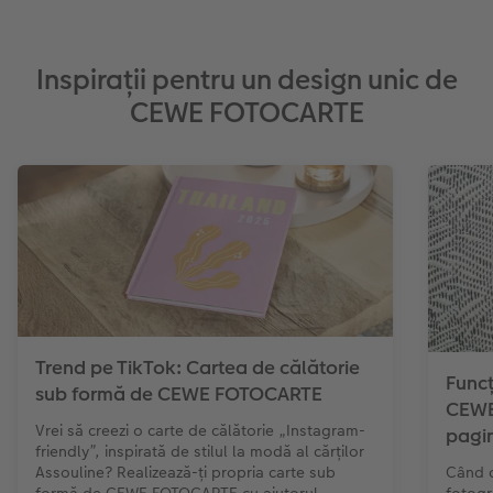
Inspirații pentru un design unic de
CEWE FOTOCARTE
Trend pe TikTok: Cartea de călătorie
Funcț
sub formă de CEWE FOTOCARTE
CEWE
Vrei să creezi o carte de călătorie „Instagram-
pagin
friendly”, inspirată de stilul la modă al cărților
Assouline? Realizează-ți propria carte sub
Când 
formă de CEWE FOTOCARTE cu ajutorul