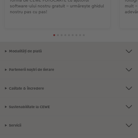
fotogra
software-ului nostru gratuit – urmărește ghidul
mult –
nostru pas cu pas!
adevăr
Modalități de plată
Partenerii noștri de livrare
Calitate & Încredere
Sustenabilitate la CEWE
Servicii