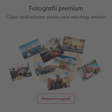
Sticker instant
Bandă foto
Fotografii premium
Culori strălucitoare pentru cele mai dragi amintiri
Fotografii retro XXL
Printare fotografii