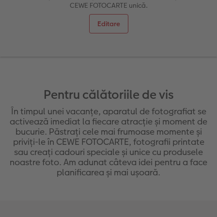
CEWE FOTOCARTE unică.
Exemplele clienților
Nature Prints
Fotografie Aludibond
Felicitări
Povești CEWE
Editare
Cum funcționează
Dimensiunea imaginii
Galerie foto
Lumea animalelor de companie
Idei cadouri unice
 CEWE
CEWE FOTOCARTE Kids
Poster Premium
Fotografie pe Forex
Rechizite școlare și de birou
Idei de cadouri pentru cei dragi
CEWE FOTOCARTE Art Collection
Art Prints
Panou de întâmpinare nuntă
Cutii de cadou
Interviuri
Pentru călătoriile de vis
În timpul unei vacanțe, aparatul de fotografiat se
Fotografii standard
Baghete pentru poster
Textile
Călătorie
activează imediat la fiecare atracție și moment de
bucurie. Păstrați cele mai frumoase momente și
Cutii cu fotografii
Hexxas
Art Prints
Nuntă
priviți-le în CEWE FOTOCARTE, fotografii printate
sau creați cadouri speciale și unice cu produsele
Set fotografii
Fotografie pe lemn
Calendare foto
Absolvire
noastre foto. Am adunat câteva idei pentru a face
planificarea și mai ușoară.
Fotosticker
Decorațiuni de perete din mai multe părți
CEWE FOTOCARTE Kids
Instant Foto
Colaje foto