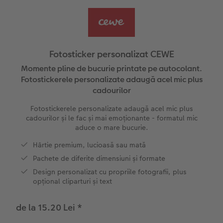
Exemplele clienților
Nature Prints
Fotografie Aludibond
Felicitări
Povești CEWE
Cum funcționează
Dimensiunea imaginii
Galerie foto
Lumea animalelor de companie
Idei cadouri unice
 CEWE
Fotosticker personalizat CEWE
CEWE FOTOCARTE Kids
Poster Premium
Fotografie pe Forex
Idei de cadouri pentru cei dragi
Rechizite școlare și de birou
Momente pline de bucurie printate pe autocolant.
Fotostickerele personalizate adaugă acel mic plus
cadourilor
CEWE FOTOCARTE Art Collection
Art Prints
Panou de întâmpinare nuntă
Cutii de cadou
Interviuri
Fotostickerele personalizate adaugă acel mic plus
Fotografii standard
Baghete pentru poster
Textile
Călătorie
cadourilor și le fac și mai emoționante - formatul mic
aduce o mare bucurie.
Cutii cu fotografii
Hexxas
Art Prints
Nuntă
Hârtie premium, lucioasă sau mată
Pachete de diferite dimensiuni și formate
Set fotografii
Fotografie pe lemn
Calendare foto
Absolvire
Design personalizat cu propriile fotografii, plus
opțional cliparturi și text
Fotosticker
Decorațiuni de perete din mai multe părți
CEWE FOTOCARTE Kids
de la 15.20 Lei
*
Instant Foto
Colaje foto