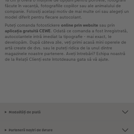
18 cm și oferă o mulțime de opțiuni pentru portrete, fotografii
făcute în vacanță, fotografiile copiilor sau ale animalului de
companie. Folosiți același motiv de mai multe ori sau alegeți un
model diferit pentru fiecare autocolant.
Puteți comanda fotostickere
online prin website
sau prin
aplicația gratuită CEWE
. Odată ce comanda a fost înregistrată,
autocolantele intră imediat la tipografie - mai exact, le
developăm. După câteva zile, veți primi acasă mini operele de
artă create de dvs. sau le puteți ridica de la unul dintre
magazinele noastre partenere. Aveți întrebări? Echipa noastră
de la Relații Clienți este întotdeauna gata să vă ajute.
Modalități de plată
Partenerii noștri de livrare