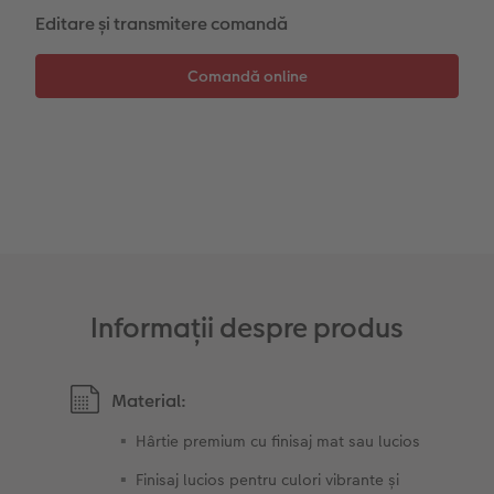
Editare și transmitere comandă
Sticker instant
Bandă foto
Fotografii retro XXL
Informații despre produs
Material:
Hârtie premium cu finisaj mat sau lucios
Finisaj lucios pentru culori vibrante și