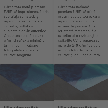
Hârtia foto mată premium
Hârtia foto lucioasă
FUJIFILM impresionează prin
premium FUJIFILM oferă
suprafața sa netedă și
imagini strălucitoare, cu o
reproducerea naturală a
reproducere a culorilor
culorilor, astfel că
extrem de precisă. Cu o
subiectele devin autentice.
rezistență remarcabilă a
Greutatea stabilă de 231
culorilor și o rezistență la
g/m² și reflexia minimă a
radiațiile UV, greutatea sa
luminii pun în valoare
mare de 245 g/m² asigură
fotografiile și oferă o
amintiri foto de înaltă
calitate tangibilă.
calitate și de lungă durată.
Hârtie fotografică
Hârtie fotografică cu