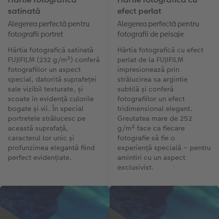
satinată
efect perlat
Alegerea perfectă pentru
Alegerea perfectă pentru
fotografii portret
fotografii de peisaje
Hârtia fotografică satinată
Hârtia fotografică cu efect
FUJIFILM (232 g/m²) conferă
perlat de la FUJIFILM
fotografiilor un aspect
impresionează prin
special, datorită suprafeței
strălucirea sa argintie
sale vizibil texturate, și
subtilă și conferă
scoate în evidență culorile
fotografiilor un efect
bogate și vii. În special
tridimensional elegant.
portretele strălucesc pe
Greutatea mare de 252
această suprafață,
g/m² face ca fiecare
caracterul lor unic și
fotografie să fie o
profunzimea elegantă fiind
experiență specială – pentru
perfect evidențiate.
amintiri cu un aspect
exclusivist.