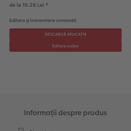
de la 19.28 Lei
*
Instant Foto
Colaje foto
Editare și transmitere comandă
Sticker instant
Bandă foto
Fotografii retro XXL
Informații despre produs