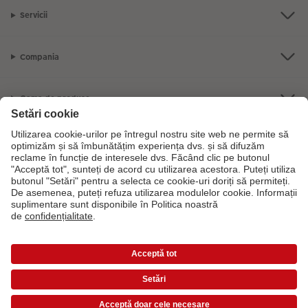
Servicii
Compania
Gama de produse
CEWE Fotolumea
Dacă aveți întrebări despre serviciile noastre sau comanda dvs., vă rugăm
să ne contactati telefonic:
0316 300 693
De luni până duminică: 09:00 -
17:30