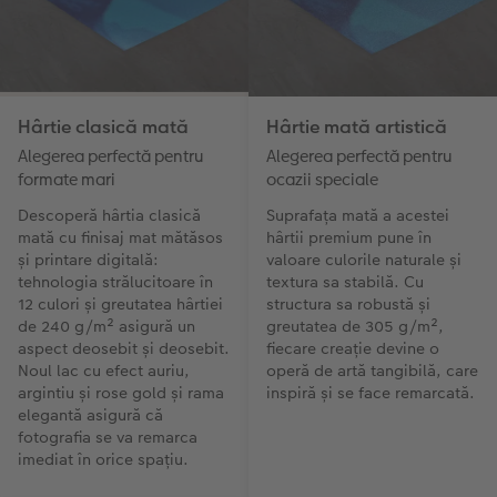
Hârtie clasică mată
Hârtie mată artistică
Alegerea perfectă pentru
Alegerea perfectă pentru
formate mari
ocazii speciale
Descoperă hârtia clasică
Suprafața mată a acestei
mată cu finisaj mat mătăsos
hârtii premium pune în
și printare digitală:
valoare culorile naturale și
tehnologia strălucitoare în
textura sa stabilă. Cu
12 culori și greutatea hârtiei
structura sa robustă și
de 240 g/m² asigură un
greutatea de 305 g/m²,
aspect deosebit și deosebit.
fiecare creație devine o
Noul lac cu efect auriu,
operă de artă tangibilă, care
argintiu și rose gold și rama
inspiră și se face remarcată.
elegantă asigură că
fotografia se va remarca
imediat în orice spațiu.