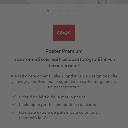
Pas cu Pas editare fotocarte anuar
Fotografii mari pe hârtie foto
Poster cu hartă
Foto magneți
Sfaturi fotografiere
Șabloane pentru fotocarte
Little Prints
Fotografie pe sticlă acrilică
Decorațiuni
Noutăți
Exemplele clienților
Nature Prints
Fotografie Aludibond
Felicitări
Povești CEWE
Cum funcționează
Dimensiunea imaginii
Galerie foto
Lumea animalelor de companie
Idei cadouri unice
 CEWE
Poster Premium
CEWE FOTOCARTE Kids
Poster Premium
Fotografie pe Forex
Rechizite școlare și de birou
Idei de cadouri pentru cei dragi
Transformați cele mai frumoase fotografii într-un
decor deosebit!
CEWE FOTOCARTE Art Collection
Art Prints
Panou de întâmpinare nuntă
Cutii de cadou
Interviuri
Alegeți dintre dimensiunile și opțiunile de design posibile
și faceți-vă motivul mai elegant cu un cadru de galerie și
Fotografii standard
Baghete pentru poster
Textile
Călătorie
un passepartout.
6 tipuri de hârtie de la mat la perlat
Cutii cu fotografii
Hexxas
Art Prints
Nuntă
Unele tipuri pot fi comandate cu un cadru
Fidelitate extrem de puternică a culorilor și
Set fotografii
Fotografie pe lemn
Calendare foto
Absolvire
rezistență la UV
Fotosticker
Decorațiuni de perete din mai multe părți
CEWE FOTOCARTE Kids