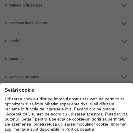
Calitate & Încredere
Sustenabilitate la CEWE
Servicii
Compania
Gama de produse
CEWE Fotolumea