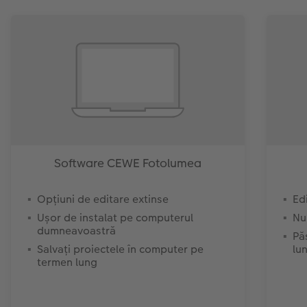
Software CEWE Fotolumea
Opțiuni de editare extinse
Ed
Ușor de instalat pe computerul
Nu
dumneavoastră
Pă
Salvați proiectele în computer pe
lun
termen lung