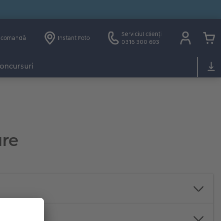
Serviciul clienți
e comandă
Instant Foto
0316 300 693
oncursuri
are