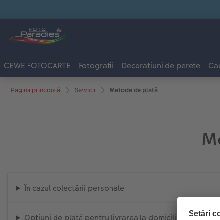
CEWE FOTOCARTE
Fotografii
Decorațiuni de perete
Cad
Pagina principală
Servicii
Metode de plată
Mo
În cazul colectării personale
Opțiuni de plată pentru livrarea la domiciliu