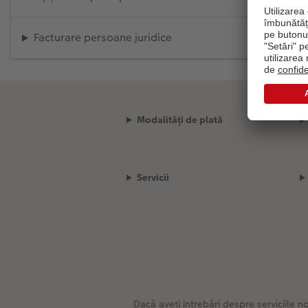
Facturare persoane juridice
Modalități de plată
Servicii
Dacă aveți întrebări despre serviciile