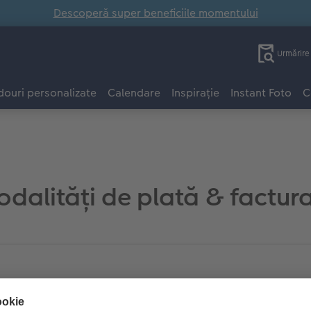
Descoperă super beneficiile momentului
Urmărir
ouri personalizate
Calendare
Inspirație
Instant Foto
C
dalități de plată & factur