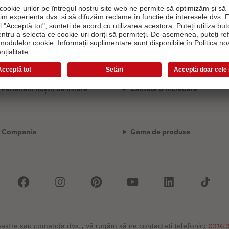
Partenerii noștri de livrare
Calitate & Încredere
Compania
Gama de produse
 noastre sau comanda dvs., vă rugăm să ne contactati telefonic:
0316 