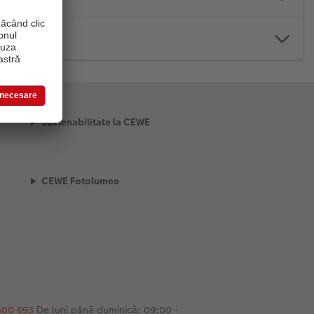
Sustenabilitate la CEWE
CEWE Fotolumea
300 693
De luni până duminică: 09:00 -