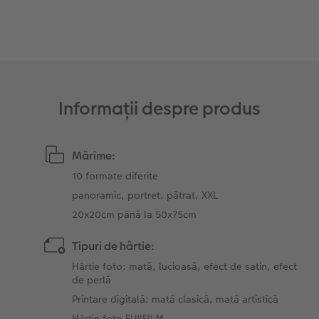
Fotografii retro XXL
Informații despre produs
Mărime:
10 formate diferite
panoramic, portret, pătrat, XXL
20x20cm până la 50x75cm
Tipuri de hârtie:
Hârtie foto: mată, lucioasă, efect de satin, efect
de perlă
Printare digitală: mată clasică, mată artistică
Hârtie foto FUJIFILM