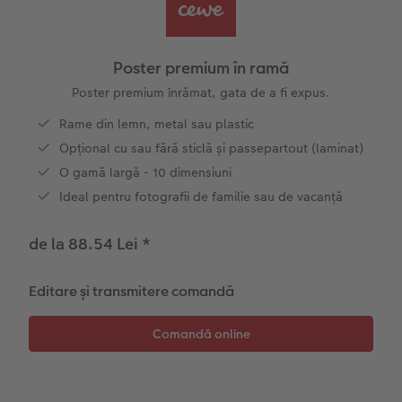
Exemplele clienților
Nature Prints
Fotografie Aludibond
Felicitări
Povești CEWE
Cum funcționează
Dimensiunea imaginii
Galerie foto
Lumea animalelor de companie
Idei cadouri unice
 CEWE
Poster premium în ramă
CEWE FOTOCARTE Kids
Poster Premium
Fotografie pe Forex
Rechizite școlare și de birou
Idei de cadouri pentru cei dragi
Poster premium înrămat, gata de a fi expus.
Rame din lemn, metal sau plastic
CEWE FOTOCARTE Art Collection
Art Prints
Panou de întâmpinare nuntă
Cutii de cadou
Interviuri
Opțional cu sau fără sticlă și passepartout (laminat)
O gamă largă - 10 dimensiuni
Fotografii standard
Baghete pentru poster
Textile
Călătorie
Ideal pentru fotografii de familie sau de vacanță
Cutii cu fotografii
Hexxas
Art Prints
Nuntă
de la 88.54 Lei
*
Set fotografii
Fotografie pe lemn
Calendare foto
Absolvire
Editare și transmitere comandă
Fotosticker
Decorațiuni de perete din mai multe părți
CEWE FOTOCARTE Kids
Instant Foto
Colaje foto
Sticker instant
Bandă foto