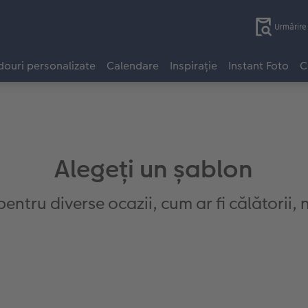
Urmărir
ouri personalizate
Calendare
Inspirație
Instant Foto
C
Alegeți un șablon
entru diverse ocazii, cum ar fi călătorii, n