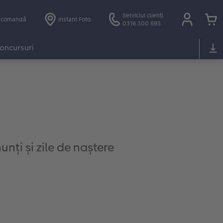
Serviciul clienți
e comandă
Instant Foto
0316 300 693
oncursuri
unți și zile de naștere