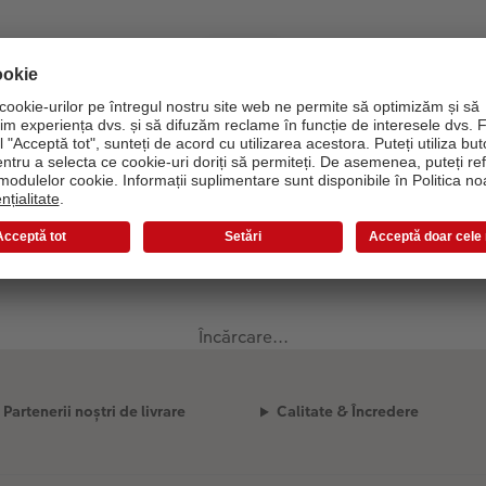
Încărcare...
Partenerii noștri de livrare
Calitate & Încredere