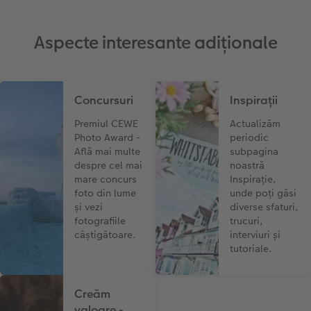
Aspecte interesante adiționale
Concursuri
Inspirații
Premiul CEWE
Actualizăm
Photo Award -
periodic
Află mai multe
subpagina
despre cel mai
noastră
mare concurs
Inspirație,
foto din lume
unde poți găsi
și vezi
diverse sfaturi,
fotografiile
trucuri,
câștigătoare.
interviuri și
tutoriale.
Creăm
valoare -