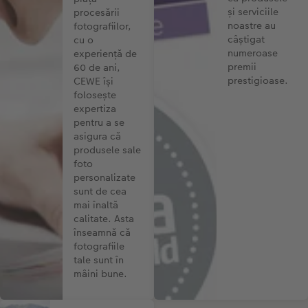
și serviciile
procesării
noastre au
fotografiilor,
câștigat
cu o
numeroase
experiență de
premii
60 de ani,
prestigioase.
CEWE își
folosește
expertiza
pentru a se
asigura că
produsele sale
foto
personalizate
sunt de cea
mai înaltă
calitate. Asta
înseamnă că
fotografiile
tale sunt în
mâini bune.