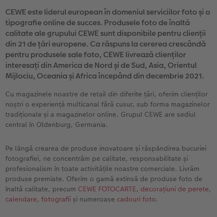
Exemplele clienților
Nature Prints
Fotografie Aludibond
Felicitări
Povești CEWE
CEWE este liderul european în domeniul serviciilor foto și o
tipografie online de succes. Produsele foto de înaltă
Cum funcționează
Dimensiunea imaginii
Galerie foto
Lumea animalelor de companie
Idei cadouri unice
calitate ale grupului CEWE sunt disponibile pentru clienții
 CEWE
din 21 de țări europene. Ca răspuns la cererea crescândă
CEWE FOTOCARTE Kids
Poster Premium
Fotografie pe Forex
Rechizite școlare și de birou
Idei de cadouri pentru cei dragi
pentru produsele sale foto, CEWE livrează clienților
interesați din America de Nord și de Sud, Asia, Orientul
CEWE FOTOCARTE Art Collection
Art Prints
Panou de întâmpinare nuntă
Cutii de cadou
Interviuri
Mijlociu, Oceania și Africa începând din decembrie 2021.
Cu magazinele noastre de retail din diferite țări, oferim clienților
Fotografii standard
Baghete pentru poster
Textile
Călătorie
noștri o experiență multicanal fără cusur, sub forma magazinelor
tradiționale și a magazinelor online. Grupul CEWE are sediul
Cutii cu fotografii
Hexxas
Art Prints
Nuntă
central în Oldenburg, Germania.
Set fotografii
Fotografie pe lemn
Calendare foto
Absolvire
Pe lângă crearea de produse inovatoare și răspândirea bucuriei
fotografiei, ne concentrăm pe calitate, responsabilitate și
Fotosticker
Decorațiuni de perete din mai multe părți
CEWE FOTOCARTE Kids
profesionalism în toate activitățile noastre comerciale. Livrăm
produse premiate. Oferim o gamă extinsă de produse foto de
înaltă calitate, precum
CEWE FOTOCARTE
,
decorațiuni de perete
,
Instant Foto
Colaje foto
calendare
,
fotografii
și numeroase
cadouri foto
.
Sticker instant
Bandă foto