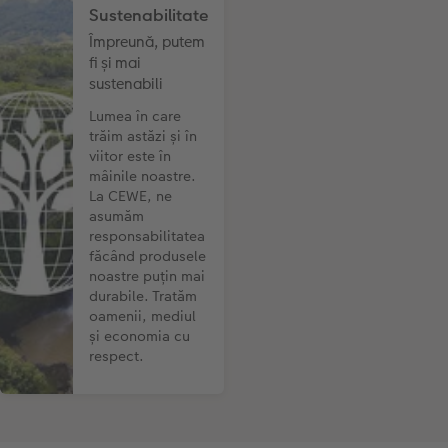
Sustenabilitate
Împreună, putem
fi și mai
sustenabili
Lumea în care
trăim astăzi și în
viitor este în
mâinile noastre.
La CEWE, ne
asumăm
responsabilitatea
făcând produsele
noastre puțin mai
durabile. Tratăm
oamenii, mediul
și economia cu
respect.