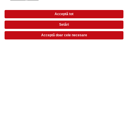
Modalități de plată
Prețurile sunt prețuri de consum recomandate și includ TVA. Prețurile nu includ taxa
de transfer!
Listă de preț
Partenerii noștri de livrare
Calitate & Încredere
Sustenabilitate la CEWE
Servicii
Compania