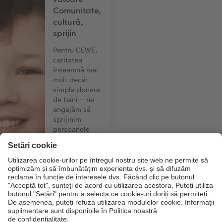
Comunitate,
cultură,
sprijin
Pentru CEWE,
caritatea
înseamnă mai
mult decât
simpla donare
de bani – ne
angajăm să
sprijinim
persoanele
aflate în
dificultate,
instituțiile și
inițiativele
culturale și de
mediu prin
intermediul
unei varietăți
de proiecte.