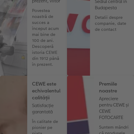
prezent, viitor
Sediul central în
Budapesta
Povestea
noastră de
Detalii despre
succes a
companie, date
început acum
de contact
mai bine de
100 de ani.
Descoperă
istoria CEWE
din 1912 până
în prezent.
CEWE este
Premiile
echivalentul
noastre
calității
Apreciere
pentru CEWE și
Satisfacție
CEWE
garantată
FOTOCARTE
În calitate de
Suntem mândri
pionier pe
că produsele
piața