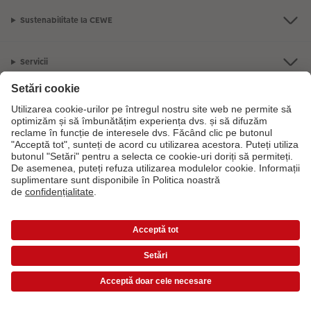
Sustenabilitate la CEWE
Servicii
Compania
Gama de produse
CEWE Fotolumea
Prețurile sunt prețuri de consum recomandate și includ TVA. Prețurile nu includ taxa
Dacă aveți întrebări despre serviciile noastre sau comanda dvs., vă rugăm
de transfer!
Listă de preț
să ne contactati telefonic:
0316 300 693
De luni până duminică: 09:00 -