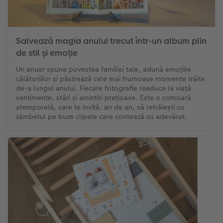
Exemplele clienților
Nature Prints
Fotografie Aludibond
Felicitări
Povești CEWE
Cum funcționează
Dimensiunea imaginii
Galerie foto
Lumea animalelor de companie
Idei cadouri unice
 CEWE
Salvează magia anului trecut într-un album plin
CEWE FOTOCARTE Kids
Poster Premium
Fotografie pe Forex
Rechizite școlare și de birou
Idei de cadouri pentru cei dragi
de stil și emoție
Un anuar spune povestea familiei tale, adună emoțiile
CEWE FOTOCARTE Art Collection
Art Prints
Panou de întâmpinare nuntă
Cutii de cadou
Interviuri
călătoriilor și păstrează cele mai frumoase momente trăite
de-a lungul anului. Fiecare fotografie readuce la viață
sentimente, stări și amintiri prețioase. Este o comoară
Fotografii standard
Baghete pentru poster
Textile
Călătorie
atemporală, care te invită, an de an, să retrăiești cu
zâmbetul pe buze clipele care contează cu adevărat.
Cutii cu fotografii
Hexxas
Art Prints
Nuntă
Set fotografii
Fotografie pe lemn
Calendare foto
Absolvire
Fotosticker
Decorațiuni de perete din mai multe părți
CEWE FOTOCARTE Kids
Instant Foto
Colaje foto
Sticker instant
Bandă foto