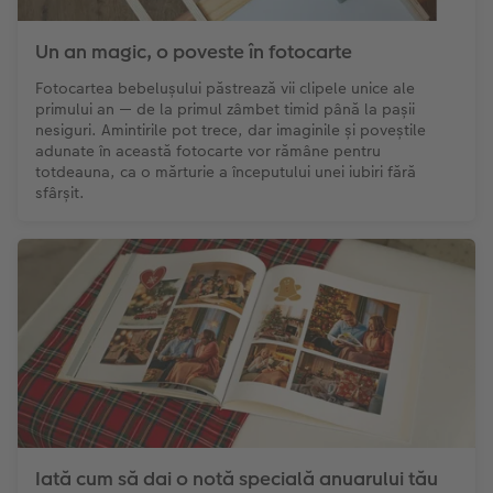
Fotografii retro XXL
Un an magic, o poveste în fotocarte
Fotocartea bebelușului păstrează vii clipele unice ale
primului an — de la primul zâmbet timid până la pașii
nesiguri. Amintirile pot trece, dar imaginile și poveștile
adunate în această fotocarte vor rămâne pentru
totdeauna, ca o mărturie a începutului unei iubiri fără
sfârșit.
Iată cum să dai o notă specială anuarului tău