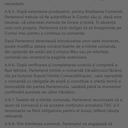
necesitate.
4.9.5. După selectarea produselor, pentru finalizarea Comenzii,
Partenerul trebuie să fie autentificat în Contul său și, dacă este
necesar, să selecteze metoda de livrare și plată. În absența
unui cont propriu, Partenerul este obligat să se înregistreze pe
Contul meu pentru a continua cu comanda.
Dacă Partenerul detectează introducerea unor date incorecte,
poate modifica datele oricând înainte de a trimite comanda,
din opțiunile de setări ale Contului Meu sau pe interfața
comenzii sau revenind la paginile anterioare.
4.9.6. După verificarea și completarea corectă și completă a
fișei tehnice, Partenerul trimite o comandă Vânzătorului făcând
clic pe butonul &quot;Trimite Comandă&quot;, care reprezintă
o comandă cu obligație de plată și constituie o ofertă fermă și
irevocabilă din partea Partenerului, valabilă până la momentul
confirmării acesteia de către Vânzător.
4.9.7. Înainte de a trimite comanda, Partenerul recunoaște că a
ajuns să cunoască și să accepte conținutul actualului T&C și îl
recunoaște ca fiind obligatoriu pentru el însuși, bifând căsuța
relevantă.
4.9.8. Prin trimiterea comenzii, Partenerul se angajează să