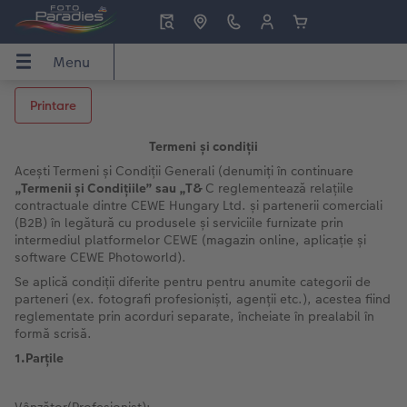
Menu
Menu
CEWE FOTOCARTE
Fotografii
Decorațiuni de perete
Cadouri personalizate
Calendare
Inspirație
Printare
ARTE
Termeni
și condiții
Prezentare generală
Prezentare generală
Prezentare generală
Prezentare generală
Prezentare generală
Prezentare generală
Acești Termeni și Condiții Generali (denumiți în continuare
„Termenii și Condițiile” sau „T&
C reglementează relațiile
e perete
Formate
Developare poze premium
Tablouri canvas personalizate
Jocuri
Calendare de perete
Idei CEWE
contractuale dintre CEWE Hungary Ltd. și partenerii comerciali
(B2B) în legătură cu produsele și serviciile furnizate prin
nalizate
Teme fotocarte
Felicitări
Postere premium
Căni
Calendare de birou
Sfaturi pentru CEWE FOTOCARTE
intermediul platformelor CEWE (magazin online, aplicație și
software CEWE Photoworld).
Se aplică condiții diferite pentru pentru anumite categorii de
Sfaturi, și idei pentru realizarea
Fotografie în ramă
Poster premium în ramă
Huse telefon
Calendar cu planificator
Sfaturi de editare CEWE
parteneri (ex. fotografi profesioniști, agenții etc.), acestea fiind
reglementate prin acorduri separate, încheiate în prealabil în
Pas cu Pas editare fotocarte anuar
Fotografii mari pe hârtie foto
Poster cu hartă
Foto magneți
Sfaturi fotografiere
formă scrisă.
1.Parțile
Șabloane pentru fotocarte
Little Prints
Fotografie pe sticlă acrilică
Decorațiuni
Noutăți