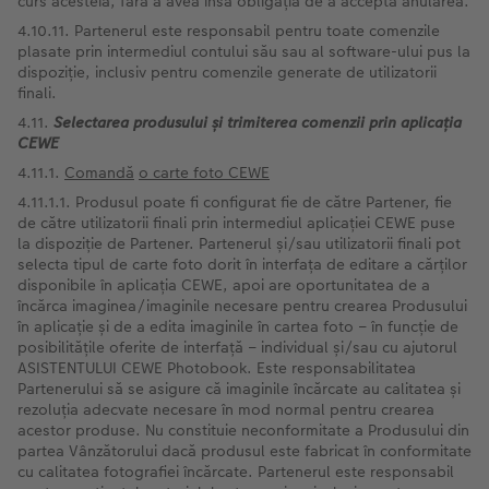
curs acesteia, fără a avea însă obligația de a accepta anularea.
4.10.11. Partenerul este responsabil pentru toate comenzile
plasate prin intermediul contului său sau al software-ului pus la
dispoziție, inclusiv pentru comenzile generate de utilizatorii
finali.
4.11.
Selectarea
produsului și trimiterea comenzii prin aplicația
CEWE
4.11.1.
Comandă
o carte foto CEWE
4.11.1.1. Produsul poate fi configurat fie de către Partener, fie
de către utilizatorii finali prin intermediul aplicației CEWE puse
la dispoziție de Partener. Partenerul și/sau utilizatorii finali pot
selecta tipul de carte foto dorit în interfața de editare a cărților
disponibile în aplicația CEWE, apoi are oportunitatea de a
încărca imaginea/imaginile necesare pentru crearea Produsului
în aplicație și de a edita imaginile în cartea foto – în funcție de
posibilitățile oferite de interfață – individual și/sau cu ajutorul
ASISTENTULUI CEWE Photobook. Este responsabilitatea
Partenerului să se asigure că imaginile încărcate au calitatea și
rezoluția adecvate necesare în mod normal pentru crearea
acestor produse. Nu constituie neconformitate a Produsului din
partea Vânzătorului dacă produsul este fabricat în conformitate
cu calitatea fotografiei încărcate. Partenerul este responsabil