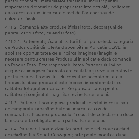
pentru conținutul materialelor transmise, inclusiv pentru
respectarea drepturilor de proprietate intelectuală, indiferent
dacă acestea sunt încărcate direct de Partener sau de
utilizatorii finali.
4.11.2.
Comandă
alte produse (finisaj foto, decorațiuni de
perete, cadou foto, calendar foto)
4.11.2.1. Partenerul și/sau utilizatorii finali pot selecta categoria
de Produs dorită din oferta disponibilă în Aplicația CEWE, iar
apoi are oportunitatea de a încărca imaginea/imaginile
necesare pentru crearea Produsului în aplicație dacă comandă
un Produs Foto. Este responsabilitatea Partenerului să se
asigure că imaginea încărcată are calitatea și rezoluția potrivite
pentru crearea Produsului. Nu constituie neconformitate a
Produsului dacă produsul este fabricat în conformitate cu
calitatea fotografiei încărcate. Responsabilitatea pentru
calitatea și conținutul imaginilor revine Partenerului.
4.11.3. Partenerul poate plasa produsul selectat în coșul său
de cumpărături apăsând butonul marcat ca coș de
cumpărături. Plasarea produsului în coșul de colectare nu duce
la nicio ofertă obligatorie din partea Partenerului.
4.11.4. Partenerul poate vizualiza produsele selectate oricând
deschizând fila &quot;Coș&quot; și le poate modifica după