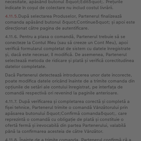
necesitate, apăsând butonul &quot;Edit&quot;. Prețurile
indicate în coșul de colectare nu includ costul livrării.
4.11.5.
După selectarea Produselor, Partenerul finalizează
comanda apăsând butonul &quot;Continue&quot; și apoi este
direcționat către pagina de autentificare.
4.11.6. Pentru a plasa o comandă, Partenerul trebuie să se
conecteze la Contul Meu (sau să creeze un Cont Meu), apoi
verifică formularul completat de sistem cu datele înregistrate
și, dacă este necesar, îl modifică. De asemenea, Partenerul
selectează metoda de ridicare și plată și verifică corectitudinea
datelor completate.
Dacă Partenerul detectează introducerea unor date incorecte,
poate modifica datele oricând înainte de a trimite comanda din
opțiunile de setări ale contului înregistrat, pe interfața de
comandă respectivă ori revenind la paginile anterioare.
4.11.7. După verificarea și completarea corectă și completă a
fișei tehnice, Partenerul trimite o comandă Vânzătorului prin
apăsarea butonului &quot;Confirmă comanda&quot;, care
reprezintă o comandă cu obligație de plată și constituie o
ofertă fermă și irevocabilă din partea Partenerului, valabilă
până la confirmarea acesteia de către Vânzător.
4.11.8. Înainte de a trimite comanda, Partenerul confirmă că a