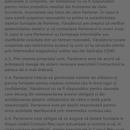
adevărate și complete, iar Vânzătorul nu va fi răspunzător
pentru niciun prejudiciu rezultat din furnizarea de date
incorecte, incomplete sau false de către Partener. În cazul în
care există suspiciuni rezonabile cu privire la autenticitatea
datelor furnizate de Partener, Vânzătorul are dreptul să verifice
autenticitatea datelor și să contacteze Partenerul în acest scop.
În cazul în care Partenerul nu furnizeaza informațiile sau
clarificările solicitate într-un termen rezonabil, Vânzătorul poate
suspenda sau restricționa accesul la cont ori la serviciile oferite
prin intermediul magazinului online sau din Aplicația CEWE.
3.3. Prin crearea propriului cont, Partenerul este de acord să
primească mesaje de sistem necesare executării Contractului la
adresa de e-mail indicată.
3.4. Partenerul trebuie să gestioneze numele de utilizator și
parola furnizate pentru crearea contului său în mod sigur și
confidențial. Vânzătorul nu va fi răspunzător pentru daunele
care decurg din nerespectarea acestei obligații și din
achiziționarea datelor utilizatorilor de către o terță parte
neautorizată. Partenerul este pe deplin responsabil pentru
orice activitate desfășurată prin intermediul contului său.
3.5. Partenerul este obligat să se asigure că datele furnizate în
timpul creării Contului Meu sunt actualizate și corecte și că, în
cazul oricăror modificări, datele înregistrate în Contul Meu sunt