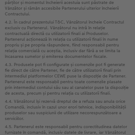
părților și momentul încheierii acestuia sunt păstrate de
Vânzător și rămân accesibile Partenerului ulterior încheierii
Contractului.
4.2. În cadrul prezentului T&C, Vânzătorul încheie Contractul
exclusiv cu Partenerul. Vânzătorul nu intră în relație
contractuală directă cu utilizatorii finali ai Produselor.
Partenerul acționează în relația cu utilizatorii finali în nume
propriu și pe propria răspundere, fiind responsabil pentru
relația comercială cu aceștia, inclusiv dar fără a se limita la
încasarea sumelor și emiterea documentelor fiscale.
4.3. Produsele pot fi configurate și comenzile pot fi generate
fie direct de către Partener, fie de către utilizatorii finali prin
intermediul platformelor CEWE puse la dispoziție de Partener.
Partenerul este responsabil pentru toate comenzile plasate
prin intermediul contului său sau al canalelor puse la dispoziție
de acesta, precum și pentru relația cu utilizatorii finali.
4.4. Vânzătorul își rezervă dreptul de a refuza sau anula orice
Comandă, inclusiv în cazul unor erori tehnice, indisponibilității
produselor sau suspiciunii de utilizare necorespunzătoare a
serviciilor.
4.5. Partenerul este responsabil pentru corectitudinea datelor
furnizate în comandă, inclusiv datele de livrare, iar Vânzătorul