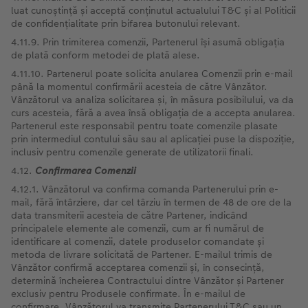
luat cunoștință și acceptă conținutul actualului T&C și al Politicii
de confidențialitate prin bifarea butonului relevant.
4.11.9. Prin trimiterea comenzii, Partenerul își asumă obligația
de plată conform metodei de plată alese.
4.11.10. Partenerul poate solicita anularea Comenzii prin e-mail
până la momentul confirmării acesteia de către Vânzător.
Vânzătorul va analiza solicitarea și, în măsura posibilului, va da
curs acesteia, fără a avea însă obligația de a accepta anularea.
Partenerul este responsabil pentru toate comenzile plasate
prin intermediul contului său sau al aplicației puse la dispoziție,
inclusiv pentru comenzile generate de utilizatorii finali.
4.12.
Confirmarea
Comenzii
4.12.1. Vânzătorul va confirma comanda Partenerului prin e-
mail, fără întârziere, dar cel târziu în termen de 48 de ore de la
data transmiterii acesteia de către Partener, indicând
principalele elemente ale comenzii, cum ar fi numărul de
identificare al comenzii, datele produselor comandate și
metoda de livrare solicitată de Partener. E-mailul trimis de
Vânzător confirmă acceptarea comenzii și, în consecință,
determină încheierea Contractului dintre Vânzător și Partener
exclusiv pentru Produsele confirmate. În e-mailul de
confirmare, Vânzătorul va transmite Partenerului T&C sau un