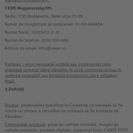
Vânzător(Profesionist):
Exemplele clienților
Nature Prints
Fotografie Aludibond
Felicitări
Povești CEWE
CEWE Magyarország Kft.
Sediu: 1135 Budapesta, Béke utca 21-29.
Cum funcționează
Dimensiunea imaginii
Galerie foto
Lumea animalelor de companie
Idei cadouri unice
 CEWE
Număr de înregistrare al companiei: 01-09-664654
CEWE FOTOCARTE Kids
Poster Premium
Fotografie pe Forex
Rechizite școlare și de birou
Idei de cadouri pentru cei dragi
Număr fiscal: 12305412-2-41
Număr de telefon: 0316.300.693
CEWE FOTOCARTE Art Collection
Art Prints
Panou de întâmpinare nuntă
Cutii de cadou
Interviuri
Adresă de email: info@cewe.ro
Fotografii standard
Baghete pentru poster
Textile
Călătorie
Partener
: orice persoană juridică sau profesionist care
plasează comenzi către Vânzător în scop comercial și/sau în
Cutii cu fotografii
Hexxas
Art Prints
Nuntă
vederea revânzării sau furnizării produselor către utilizatori
finali.
Set fotografii
Fotografie pe lemn
Calendare foto
Absolvire
2.Definiții
Fotosticker
Decorațiuni de perete din mai multe părți
CEWE FOTOCARTE Kids
Produs
: produsul(e) specificat în Comanda ce urmează să fie
livrată ca urmare a serviciilor ce urmează să fie furnizate de
Instant Foto
Colaje foto
Vânzător;
Categoriide produse
: poze de calitate normală, imagini de
calitate premium, postere digitale, suveniruri foto, CARTE FOTO
Sticker instant
Bandă foto