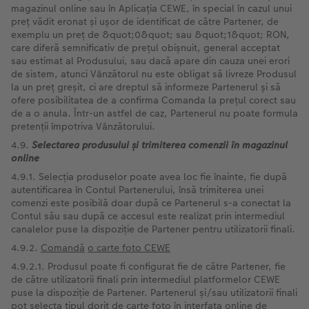
magazinul online sau în Aplicația CEWE, în special în cazul unui
preț vădit eronat și ușor de identificat de către Partener, de
exemplu un preț de &quot;0&quot; sau &quot;1&quot; RON,
care diferă semnificativ de prețul obișnuit, general acceptat
sau estimat al Produsului, sau dacă apare din cauza unei erori
de sistem, atunci Vânzătorul nu este obligat să livreze Produsul
la un preț greșit, ci are dreptul să informeze Partenerul și să
ofere posibilitatea de a confirma Comanda la prețul corect sau
de a o anula. Într-un astfel de caz, Partenerul nu poate formula
pretenții împotriva Vânzătorului.
4.9.
Selectarea
produsului și trimiterea comenzii în magazinul
online
4.9.1. Selecția produselor poate avea loc fie înainte, fie după
autentificarea în Contul Partenerului, însă trimiterea unei
comenzi este posibilă doar după ce Partenerul s-a conectat la
Contul său sau după ce accesul este realizat prin intermediul
canalelor puse la dispoziție de Partener pentru utilizatorii finali.
4.9.2.
Comandă
o carte foto CEWE
4.9.2.1. Produsul poate fi configurat fie de către Partener, fie
de către utilizatorii finali prin intermediul platformelor CEWE
puse la dispoziție de Partener. Partenerul și/sau utilizatorii finali
pot selecta tipul dorit de carte foto în interfața online de