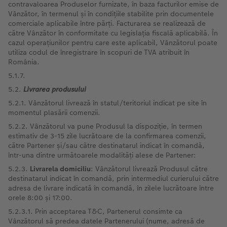
contravaloarea Produselor furnizate, în baza facturilor emise de
Vânzător, în termenul și în condițiile stabilite prin documentele
comerciale aplicabile între părți. Facturarea se realizează de
către Vânzător în conformitate cu legislația fiscală aplicabilă. În
cazul operațiunilor pentru care este aplicabil, Vânzătorul poate
utiliza codul de înregistrare în scopuri de TVA atribuit în
România.
5.1.7.
5.2.
Livrarea
produsului
5.2.1. Vânzătorul livrează în statul/teritoriul indicat pe site în
momentul plasării comenzii.
5.2.2. Vânzătorul va pune Produsul la dispoziție, în termen
estimativ de 3-15 zile lucrătoare de la confirmarea comenzii,
către Partener și/sau către destinatarul indicat în comandă,
într-una dintre următoarele modalități alese de Partener:
5.2.3.
Livrarela domiciliu
: Vânzătorul livrează Produsul către
destinatarul indicat în comandă, prin intermediul curierului către
adresa de livrare indicată în comandă, în zilele lucrătoare între
orele 8:00 și 17:00.
5.2.3.1. Prin acceptarea T&C, Partenerul consimte ca
Vânzătorul să predea datele Partenerului (nume, adresă de