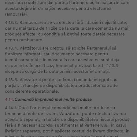
necesară o solicitare din partea Partenerului, în măsura în care
acesta deține informațiile necesare pentru efectuarea
rambursării.
4.13.3. Rambursarea se va efectua fără întârzieri nejustificate,
dar nu mai târziu de 14 zile de la data la care comanda nu mai
produce efecte, cu condiția să dețină toate datele necesare
pentru rambursare.
4.13.4. Vânzătorul are dreptul să solicite Partenerului să
furnizeze informații sau documente necesare pentru
identificarea plății, în măsura în care acestea nu sunt deja
disponibile. În acest caz, termenul prevăzut la art. 4.13.3
începe să curgă de la data primirii acestor informații.
4.13.5. Vânzătorul poate confirma comanda integral sau
parțial, în funcție de disponibilitatea produselor sau alte
considerente operaționale.
4.14.
Comandă
împreună mai multe produse
4.14.1. Dacă Partenerul comandă mai multe produse cu
termene diferite de livrare, Vânzătorul poate efectua livrarea
acestora separat, în funcție de disponibilitatea fiecărui produs,
fără a fi necesar acordul suplimentar al Partenerului. În cazul
livrărilor separate, pot fi aplicate costuri de livrare distincte, în
măsura în care acestea au fost comunicate în mod clar și