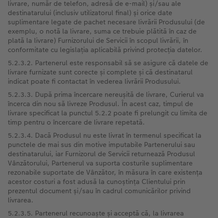
livrare, număr de telefon, adresă de e-mail) și/sau ale
destinatarului (inclusiv utilizatorul final) și orice date
suplimentare legate de pachet necesare livrării Produsului (de
exemplu, o notă la livrare, suma ce trebuie plătită în caz de
plată la livrare) Furnizorului de Servicii în scopul livrării, în
conformitate cu legislația aplicabilă privind protecția datelor.
5.2.3.2. Partenerul este responsabil să se asigure că datele de
livrare furnizate sunt corecte și complete și că destinatarul
indicat poate fi contactat în vederea livrării Produsului.
5.2.3.3. După prima încercare nereușită de livrare, Curierul va
încerca din nou să livreze Produsul. În acest caz, timpul de
livrare specificat la punctul 5.2.2 poate fi prelungit cu limita de
timp pentru o încercare de livrare repetată.
5.2.3.4. Dacă Produsul nu este livrat în termenul specificat la
punctele de mai sus din motive imputabile Partenerului sau
destinatarului, iar Furnizorul de Servicii returnează Produsul
Vânzătorului, Partenerul va suporta costurile suplimentare
rezonabile suportate de Vânzător, în măsura în care existența
acestor costuri a fost adusă la cunoștința Clientului prin
prezentul document și/sau în cadrul comunicărilor privind
livrarea.
5.2.3.5. Partenerul recunoaște și acceptă că, la livrarea