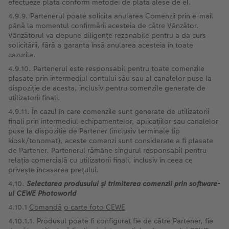
efectueze plata conform metodei de plată alese de el.
4.9.9. Partenerul poate solicita anularea Comenzii prin e-mail
până la momentul confirmării acesteia de către Vânzător.
Vânzătorul va depune diligențe rezonabile pentru a da curs
solicitării, fără a garanta însă anularea acesteia în toate
cazurile.
4.9.10. Partenerul este responsabil pentru toate comenzile
plasate prin intermediul contului său sau al canalelor puse la
dispoziție de acesta, inclusiv pentru comenzile generate de
utilizatorii finali.
4.9.11. În cazul în care comenzile sunt generate de utilizatorii
finali prin intermediul echipamentelor, aplicațiilor sau canalelor
puse la dispoziție de Partener (inclusiv terminale tip
kiosk/tonomat), aceste comenzi sunt considerate a fi plasate
de Partener. Partenerul rămâne singurul responsabil pentru
relația comercială cu utilizatorii finali, inclusiv în ceea ce
privește încasarea prețului.
4.10.
Selectarea
produsului și trimiterea comenzii prin software-
ul CEWE Photoworld
4.10.1
Comandă
o carte foto CEWE
4.10.1.1. Produsul poate fi configurat fie de către Partener, fie