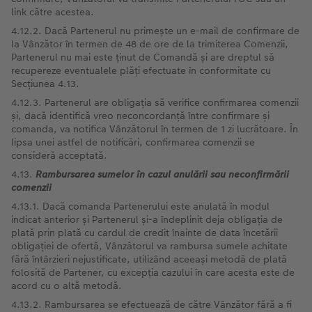
link către acestea.
4.12.2. Dacă Partenerul nu primește un e-mail de confirmare de
la Vânzător în termen de 48 de ore de la trimiterea Comenzii,
Partenerul nu mai este ținut de Comandă și are dreptul să
recupereze eventualele plăți efectuate în conformitate cu
Secțiunea 4.13.
4.12.3. Partenerul are obligația să verifice confirmarea comenzii
și, dacă identifică vreo neconcordanță între confirmare și
comanda, va notifica Vânzătorul în termen de 1 zi lucrătoare. În
lipsa unei astfel de notificări, confirmarea comenzii se
consideră acceptată.
4.13.
Rambursarea
sumelor în cazul anulării sau neconfirmării
comenzii
4.13.1. Dacă comanda Partenerului este anulată în modul
indicat anterior și Partenerul și-a îndeplinit deja obligația de
plată prin plată cu cardul de credit înainte de data încetării
obligației de ofertă, Vânzătorul va rambursa sumele achitate
fără întârzieri nejustificate, utilizând aceeași metodă de plată
folosită de Partener, cu excepția cazului în care acesta este de
acord cu o altă metodă.
4.13.2. Rambursarea se efectuează de către Vânzător fără a fi