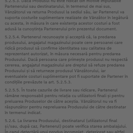
5.2.5.3. Dacă Produsul nu este ridicat din motive imputabile
Partenerului sau destinatarului, în termenul de mai sus,
Vânzătorul va returna Produsul la sediul său, iar Partenerul va
suporta costurile suplimentare realizate de Vânzător în legătură
cu acesta, în măsura în care existența acestor costuri a fost
adusă la cunoștința Partenerului prin prezentul document.
5.2.5.4. Partenerul recunoaște și acceptă că, la predarea
produsului, angajatul magazinului poate cere persoanei care
ridică produsul să confirme identitatea sau calitatea de
reprezentant autorizat, în măsura necesară pentru predarea
Produsului. Dacă persoana care primește produsul nu respectă
cererea, angajatul magazinului are dreptul să refuze predarea
Produsului și să returneze produsul Vânzătorului, iar
eventualele costuri suplimentare pot fi suportate de Partener în
condițiile prevăzute la art. 5.2.5.3.
5.2.5.5. În toate cazurile de livrare sau ridicare, Partenerul
rămâne responsabil pentru relația cu utilizatorii finali și pentru
preluarea Produselor de către aceștia. Vânzătorul nu va fi
răspunzător pentru nepreluarea Produsului de către destinatar
în termenul indicat.
5.2.6. La livrarea Produsului, destinatarul (utilizatorul final
și/sau, după caz, Partenerul) poate verifica starea ambalajului.
În cazul detectării unui produs incomplet, deteriorat sau altfel