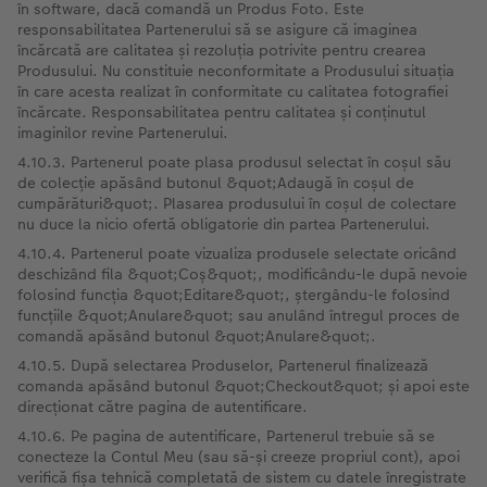
în software, dacă comandă un Produs Foto. Este
responsabilitatea Partenerului să se asigure că imaginea
încărcată are calitatea și rezoluția potrivite pentru crearea
Produsului. Nu constituie neconformitate a Produsului situația
în care acesta realizat în conformitate cu calitatea fotografiei
încărcate. Responsabilitatea pentru calitatea și conținutul
imaginilor revine Partenerului.
4.10.3. Partenerul poate plasa produsul selectat în coșul său
de colecție apăsând butonul &quot;Adaugă în coșul de
cumpărături&quot;. Plasarea produsului în coșul de colectare
nu duce la nicio ofertă obligatorie din partea Partenerului.
4.10.4. Partenerul poate vizualiza produsele selectate oricând
deschizând fila &quot;Coș&quot;, modificându-le după nevoie
folosind funcția &quot;Editare&quot;, ștergându-le folosind
funcțiile &quot;Anulare&quot; sau anulând întregul proces de
comandă apăsând butonul &quot;Anulare&quot;.
4.10.5. După selectarea Produselor, Partenerul finalizează
comanda apăsând butonul &quot;Checkout&quot; și apoi este
direcționat către pagina de autentificare.
4.10.6. Pe pagina de autentificare, Partenerul trebuie să se
conecteze la Contul Meu (sau să-și creeze propriul cont), apoi
verifică fișa tehnică completată de sistem cu datele înregistrate