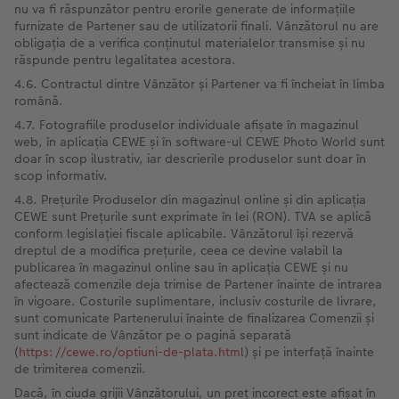
nu va fi răspunzător pentru erorile generate de informațiile
furnizate de Partener sau de utilizatorii finali. Vânzătorul nu are
obligația de a verifica conținutul materialelor transmise și nu
răspunde pentru legalitatea acestora.
4.6. Contractul dintre Vânzător și Partener va fi încheiat în limba
română.
4.7. Fotografiile produselor individuale afișate în magazinul
web, în aplicația CEWE și în software-ul CEWE Photo World sunt
doar în scop ilustrativ, iar descrierile produselor sunt doar în
scop informativ.
4.8. Prețurile Produselor din magazinul online și din aplicația
CEWE sunt Prețurile sunt exprimate în lei (RON). TVA se aplică
conform legislației fiscale aplicabile. Vânzătorul își rezervă
dreptul de a modifica prețurile, ceea ce devine valabil la
publicarea în magazinul online sau în aplicația CEWE și nu
afectează comenzile deja trimise de Partener înainte de intrarea
în vigoare. Costurile suplimentare, inclusiv costurile de livrare,
sunt comunicate Partenerului înainte de finalizarea Comenzii și
sunt indicate de Vânzător pe o pagină separată
(
https://cewe.ro/optiuni-de-plata.html
) și pe interfață înainte
de trimiterea comenzii.
Dacă, în ciuda grijii Vânzătorului, un preț incorect este afișat în