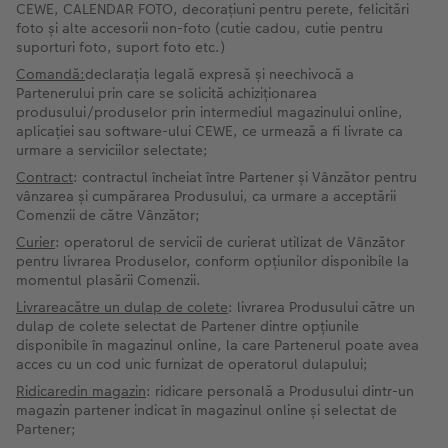
CEWE, CALENDAR FOTO, decorațiuni pentru perete, felicitări
foto și alte accesorii non-foto (cutie cadou, cutie pentru
Fotografii retro XXL
suporturi foto, suport foto etc.)
Comandă:
declarația legală expresă și neechivocă a
Partenerului prin care se solicită achiziționarea
produsului/produselor prin intermediul magazinului online,
aplicației sau software-ului CEWE, ce urmează a fi livrate ca
urmare a serviciilor selectate;
Contract
: contractul încheiat între Partener și Vânzător pentru
vânzarea și cumpărarea Produsului, ca urmare a acceptării
Comenzii de către Vânzător;
Curier
: operatorul de servicii de curierat utilizat de Vânzător
pentru livrarea Produselor, conform opțiunilor disponibile la
momentul plasării Comenzii.
Livrareacătre un dulap de colete
: livrarea Produsului către un
dulap de colete selectat de Partener dintre opțiunile
disponibile în magazinul online, la care Partenerul poate avea
acces cu un cod unic furnizat de operatorul dulapului;
Ridicaredin magazin
: ridicare personală a Produsului dintr-un
magazin partener indicat în magazinul online și selectat de
Partener;