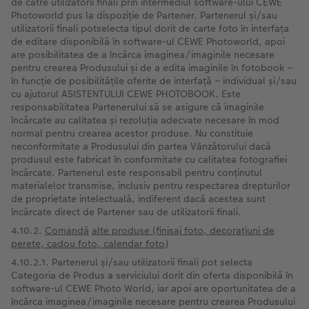
de către utilizatorii finali prin intermediul software-ului CEWE
Photoworld pus la dispoziție de Partener. Partenerul și/sau
utilizatorii finali potselecta tipul dorit de carte foto în interfața
de editare disponibilă în software-ul CEWE Photoworld, apoi
are posibilitatea de a încărca imaginea/imaginile necesare
pentru crearea Produsului și de a edita imaginile în fotobook –
în funcție de posibilitățile oferite de interfață – individual și/sau
cu ajutorul ASISTENTULUI CEWE PHOTOBOOK. Este
responsabilitatea Partenerului să se asigure că imaginile
încărcate au calitatea și rezoluția adecvate necesare în mod
normal pentru crearea acestor produse. Nu constituie
neconformitate a Produsului din partea Vânzătorului dacă
produsul este fabricat în conformitate cu calitatea fotografiei
încărcate. Partenerul este responsabil pentru conținutul
materialelor transmise, inclusiv pentru respectarea drepturilor
de proprietate intelectuală, indiferent dacă acestea sunt
încărcate direct de Partener sau de utilizatorii finali.
4.10.2.
Comandă
alte produse (finisaj foto, decorațiuni de
perete, cadou foto, calendar foto)
4.10.2.1. Partenerul și/sau utilizatorii finali pot selecta
Categoria de Produs a serviciului dorit din oferta disponibilă în
software-ul CEWE Photo World, iar apoi are oportunitatea de a
încărca imaginea/imaginile necesare pentru crearea Produsului