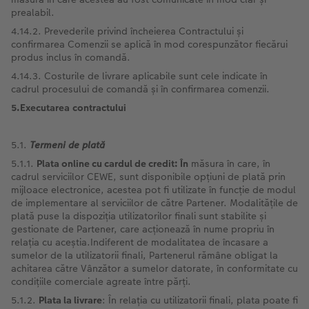
prealabil.
4.14.2. Prevederile privind încheierea Contractului și
confirmarea Comenzii se aplică în mod corespunzător fiecărui
produs inclus în comandă.
4.14.3. Costurile de livrare aplicabile sunt cele indicate în
cadrul procesului de comandă și în confirmarea comenzii.
5.Executarea
contractului
5.1.
Termeni
de plată
5.1.1.
Plata online cu cardul de credit: În
măsura în care, în
cadrul serviciilor CEWE, sunt disponibile opțiuni de plată prin
mijloace electronice, acestea pot fi utilizate în funcție de modul
de implementare al serviciilor de către Partener. Modalitățile de
plată puse la dispoziția utilizatorilor finali sunt stabilite și
gestionate de Partener, care acționează în nume propriu în
relația cu aceștia.Indiferent de modalitatea de încasare a
sumelor de la utilizatorii finali, Partenerul rămâne obligat la
achitarea către Vânzător a sumelor datorate, în conformitate cu
condițiile comerciale agreate între părți.
5.1.2.
Plata la livrare
: În relația cu utilizatorii finali, plata poate fi