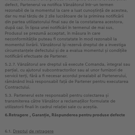
defect, Partenerul va notifica Vânzătorul într-un termen
rezonabil de la momentul la care a luat cunoștință de acestea,
dar nu mai târziu de 2 zile lucrătoare de la primirea notificării
din partea utilizatorului final sau de la constatarea acestora,
după caz. În lipsa unei notificări în termenul de mai sus,
Produsul se prezumă acceptat, în măsura în care
neconformitățile puteau fi constatate în mod rezonabil la
momentul livrării. Vânzătorul își rezervă dreptul de a investiga
circumstanțele defectului și de a evalua momentul și condițiile
notificării efectuate de Partener.
5.2.7. Vânzătorul are dreptul să execute Comanda, integral sau
parțial, cu ajutorul subcontractorilor sau al unor furnizori de
servicii terți, fără a fi necesar acordul prealabil al Partenerului,
rămânând însă responsabil față de Partener pentru executarea
Contractului.
5.3. Partenerul este responsabil pentru colectarea și
transmiterea către Vânzător a reclamațiilor formulate de
utilizatorii finali în cadrul relației sale cu aceștia.
6.Retragere
, Garanție, Răspunderea pentru produse defecte
6.1.
Dreptul
de retragere