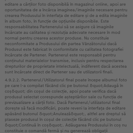
editare a cărților foto disponibilă în magazinul online, apoi are
oportunitatea de a încărca imaginea/imaginile necesare pentru
crearea Produsului în interfața de editare și de a edita imaginile
în album foto, în funcție de opțiunile disponibile. Este
responsabilitatea Partenerului să se asigure că imaginile
încărcate au calitatea și rezoluția adecvate necesare în mod
normal pentru crearea acestor produse. Nu constituie
neconformitate a Produsului din partea Vânzătorului dacă
Produsul este fabricat în conformitate cu calitatea fotografiei
încărcate de Partener. Partenerul este responsabil pentru
conținutul materialelor transmise, inclusiv pentru respectarea
drepturilor de proprietate intelectuală, indiferent dacă acestea
sunt încărcate direct de Partener sau de utilizatorii finali.
4.9.2.2. Partenerul/Utilizatorul final poate începe albumul foto
pe care l-a compilat făcând clic pe butonul &quot;Adaugă în
coș&quot; din coșul de colecție, apoi poate verifica dacă
produsul selectat corespunde așteptărilor sale cu funcția de
previzualizare a cărții foto. Dacă Partenerul/utilizatorul final
dorește să facă modificări, poate reveni la interfața de editare
apăsând butonul &quot;Anulează&quot;, altfel are dreptul să
plaseze produsul în coșul de colecție făcând clic pe butonul
&quot;Continuă în coș&quot;. Adăugarea Produsului în coș nu
constituie o comandă fermă și nu generează obligații