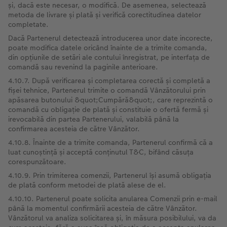
și, dacă este necesar, o modifică. De asemenea, selectează
metoda de livrare și plată și verifică corectitudinea datelor
completate.
Dacă Partenerul detectează introducerea unor date incorecte,
poate modifica datele oricând înainte de a trimite comanda,
din opțiunile de setări ale contului înregistrat, pe interfața de
comandă sau revenind la paginile anterioare.
4.10.7. După verificarea și completarea corectă și completă a
fișei tehnice, Partenerul trimite o comandă Vânzătorului prin
apăsarea butonului &quot;Cumpără&quot;, care reprezintă o
comandă cu obligație de plată și constituie o ofertă fermă și
irevocabilă din partea Partenerului, valabilă până la
confirmarea acesteia de către Vânzător.
4.10.8. Înainte de a trimite comanda, Partenerul confirmă că a
luat cunoștință și acceptă conținutul T&C, bifând căsuța
corespunzătoare.
4.10.9. Prin trimiterea comenzii, Partenerul își asumă obligația
de plată conform metodei de plată alese de el.
4.10.10. Partenerul poate solicita anularea Comenzii prin e-mail
până la momentul confirmării acesteia de către Vânzător.
Vânzătorul va analiza solicitarea și, în măsura posibilului, va da