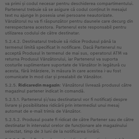
va primi și codul necesar pentru deschiderea compartimentului.
Partenerul trebuie să se asigure că codul conținut în mesajul
text nu ajunge în posesia unei persoane neautorizate.
Vânzătorul nu va fi răspunzător pentru daunele care decurg din
nerespectarea acestora. Partenerul este responsabil pentru
utilizarea codului de către destinatar.
5.2.4.2. Destinatarul trebuie să ridice Produsul până la
termenul limită specificat în notificare. Dacă Partenerul nu
acceptă Produsul în termenul de mai sus, operatorul ATM va
returna Produsul Vânzătorului, iar Partenerul va suporta
costurile suplimentare suportate de Vânzător în legătură cu
acesta, fără întârziere, în măsura în care acestea i-au fost
comunicate în mod clar și prealabil de Vânzător.
5.2.5.
Ridicaredin magazin
: Vânzătorul livrează produsul către
magazinul partener indicat în comandă.
5.2.5.1. Partenerul și/sau destinatarul vor fi notificați despre
livrare și posibilitatea ridicării prin intermediul unui mesaj
automat de e-mail trimis de Vânzător.
5.2.5.2. Produsul poate fi ridicat de către Partener sau de către
destinatar în intervalul orelor de funcționare ale magazinului
selectat, timp de 3 luni de la notificarea livrării.