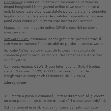
Contulmeu
: contul de utilizator online creat de Partener în
timpul înregistrării în magazinul online cewe sau în aplicația
mobilă cewe, care stochează datele personale ale Partenerului
legate de comandă și detaliile contului comenzilor anterioare
până când contul de utilizator este încetat de Partener.
Magazin online
: magazin online CEWE disponibil pe site-ul
www.cewe.ro
Software CEWE
Fotolumea: editor gratuit de produse foto și
software de comandă descărcabil de pe site-ul www.cewe.ro
Aplicație
CEWE:
editor gratuit de fotografii și aplicații de
comandă pentru produse mobile, descărcabilă din Appstore
sau Playstore
Compania-mamă
: CEWE Group International GmbH (sediul
social: Meerweg 30-32, 26133 Oldenburg; număr de
înregistrare al companiei: Oldenburg HR B 208214)
3.Înregistrare
3.1. Pentru a plasa o comandă, Partenerul trebuie să-și creeze
un cont personal, pe care are dreptul să-l dezactiveze oricând.
3.2. Partenerul este obligat să furnizeze Vânzătorului date