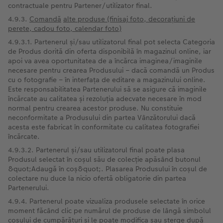
contractuale pentru Partener/utilizator final.
4.9.3.
Comandă
alte produse (finisaj foto, decorațiuni de
perete, cadou foto, calendar foto)
4.9.3.1. Partenerul și/sau utilizatorul final pot selecta Categoria
de Produs dorită din oferta disponibilă în magazinul online, iar
apoi va avea oportunitatea de a încărca imaginea/imaginile
necesare pentru crearea Produsului – dacă comandă un Produs
cu o fotografie – în interfața de editare a magazinului online.
Este responsabilitatea Partenerului să se asigure că imaginile
încărcate au calitatea și rezoluția adecvate necesare în mod
normal pentru crearea acestor produse. Nu constituie
neconformitate a Produsului din partea Vânzătorului dacă
acesta este fabricat în conformitate cu calitatea fotografiei
încărcate.
4.9.3.2. Partenerul și/sau utilizatorul final poate plasa
Produsul selectat în coșul său de colecție apăsând butonul
&quot;Adaugă în coș&quot;. Plasarea Produsului în coșul de
colectare nu duce la nicio ofertă obligatorie din partea
Partenerului.
4.9.4. Partenerul poate vizualiza produsele selectate în orice
moment făcând clic pe numărul de produse de lângă simbolul
coșului de cumpărături și le poate modifica sau șterge după