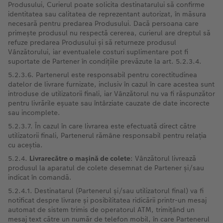
Produsului, Curierul poate solicita destinatarului să confirme
identitatea sau calitatea de reprezentant autorizat, în măsura
necesară pentru predarea Produsului. Dacă persoana care
primește produsul nu respectă cererea, curierul are dreptul să
refuze predarea Produsului și să returneze produsul
Vânzătorului, iar eventualele costuri suplimentare pot fi
suportate de Partener în condițiile prevăzute la art. 5.2.3.4.
5.2.3.6. Partenerul este responsabil pentru corectitudinea
datelor de livrare furnizate, inclusiv în cazul în care acestea sunt
introduse de utilizatorii finali, iar Vânzătorul nu va fi răspunzător
pentru livrările eșuate sau întârziate cauzate de date incorecte
sau incomplete.
5.2.3.7. În cazul în care livrarea este efectuată direct către
utilizatorii finali, Partenerul rămâne responsabil pentru relația
cu aceștia.
5.2.4.
Livrarecătre o mașină de colete
: Vânzătorul livrează
produsul la aparatul de colete desemnat de Partener și/sau
indicat în comandă.
5.2.4.1. Destinatarul (Partenerul și/sau utilizatorul final) va fi
notificat despre livrare și posibilitatea ridicării printr-un mesaj
automat de sistem trimis de operatorul ATM, trimițând un
mesaj text către un număr de telefon mobil, în care Partenerul