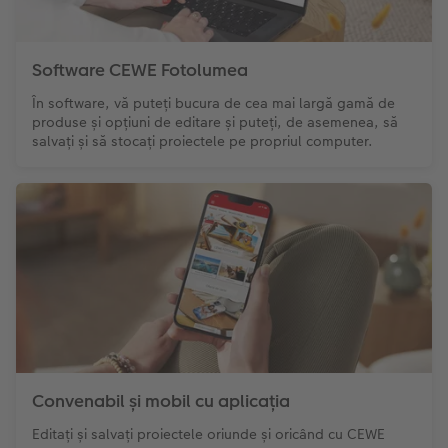
Sticker instant
Bandă foto
Software CEWE Fotolumea
Fotografii retro XXL
În software, vă puteți bucura de cea mai largă gamă de
produse și opțiuni de editare și puteți, de asemenea, să
salvați și să stocați proiectele pe propriul computer.
Convenabil și mobil cu aplicația
Editați și salvați proiectele oriunde și oricând cu CEWE