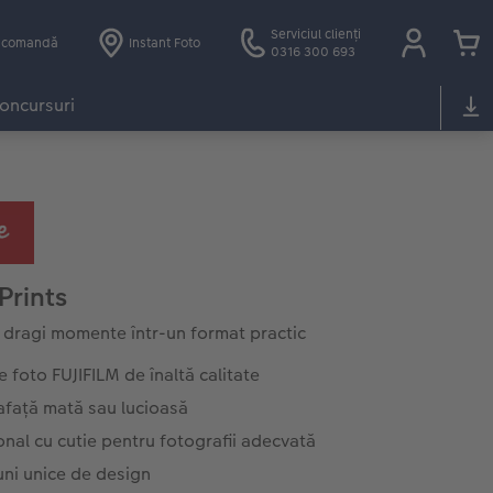
Serviciul clienți
e comandă
Instant Foto
0316 300 693
oncursuri
 Prints
 dragi momente într-un format practic
e foto FUJIFILM de înaltă calitate
afață mată sau lucioasă
nal cu cutie pentru fotografii adecvată
uni unice de design