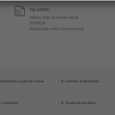
Tip hârtie:
Hârtie foto premium de la
FUJIFILM
Suprafață mată sau lucioasă
Partenerii noștri de livrare
Calitate & Încredere
Compania
Gama de produse