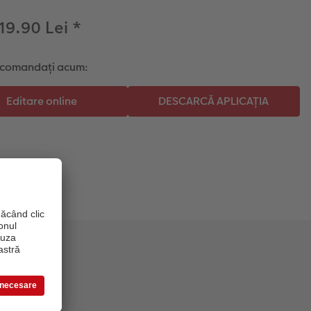
 19.90 Lei
*
i comandați acum: