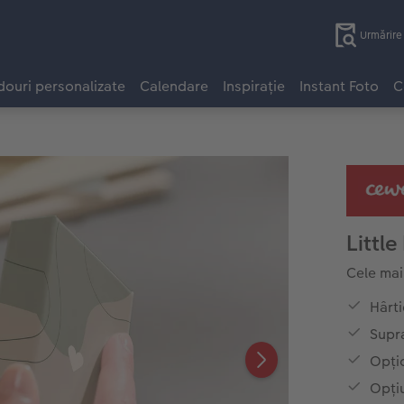
Urmărir
ouri personalizate
Calendare
Inspirație
Instant Foto
C
Little
Cele mai
Hârti
Supr
Opțio
Opți