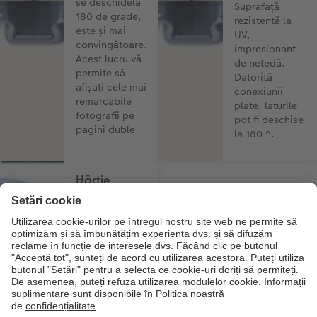
se deschidela
Suprafață
180 de grade,
rezistentă la
este și mai
UV,
convingătoare.
impresionant
Acest lucru vă
de netedă.
permite să
Datorită
afișați cele mai
conexiunii
remarcabile
plate, laturile
fotografii pe
pot fi deschise
pagini duble.
la 180 °.
Hârtie
fotografică
extra mată
(370 g / m²)
Legare plată,
disponibilă
până la 130 de
pagini.
Dispunerea