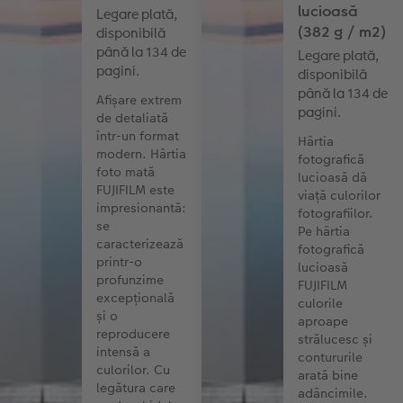
lucioasă
Legare plată,
(382 g / m2)
disponibilă
până la 134 de
Legare plată,
pagini.
disponibilă
până la 134 de
Afișare extrem
pagini.
de detaliată
într-un format
Hârtia
modern. Hârtia
fotografică
foto mată
lucioasă dă
FUJIFILM este
viață culorilor
impresionantă:
fotografiilor.
se
Pe hârtia
caracterizează
fotografică
printr-o
lucioasă
profunzime
FUJIFILM
excepțională
culorile
și o
aproape
reproducere
strălucesc și
intensă a
contururile
culorilor. Cu
arată bine
legătura care
adâncimile.