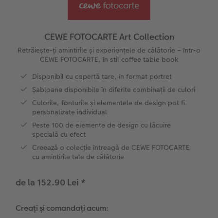
Exemplele clienților
Nature Prints
Fotografie Aludibond
Felicitări
Povești CEWE
Cum funcționează
Dimensiunea imaginii
Galerie foto
Lumea animalelor de companie
Idei cadouri unice
 CEWE
CEWE FOTOCARTE Art Collection
CEWE FOTOCARTE Kids
Poster Premium
Fotografie pe Forex
Rechizite școlare și de birou
Idei de cadouri pentru cei dragi
Retrăiește-ți amintirile și experiențele de călătorie – într-o
CEWE FOTOCARTE, în stil coffee table book
Art Prints
Panou de întâmpinare nuntă
Cutii de cadou
Interviuri
CEWE FOTOCARTE Art Collection
Disponibil cu copertă tare, în format portret
Șabloane disponibile în diferite combinații de culori
Fotografii standard
Baghete pentru poster
Textile
Călătorie
Culorile, fonturile și elementele de design pot fi
personalizate individual
Cutii cu fotografii
Hexxas
Art Prints
Nuntă
Peste 100 de elemente de design cu lăcuire
specială cu efect
Set fotografii
Fotografie pe lemn
Calendare foto
Absolvire
Creează o colecție întreagă de CEWE FOTOCARTE
cu amintirile tale de călătorie
Fotosticker
Decorațiuni de perete din mai multe părți
CEWE FOTOCARTE Kids
de la 152.90 Lei
*
Instant Foto
Colaje foto
Creați și comandați acum:
Sticker instant
Bandă foto