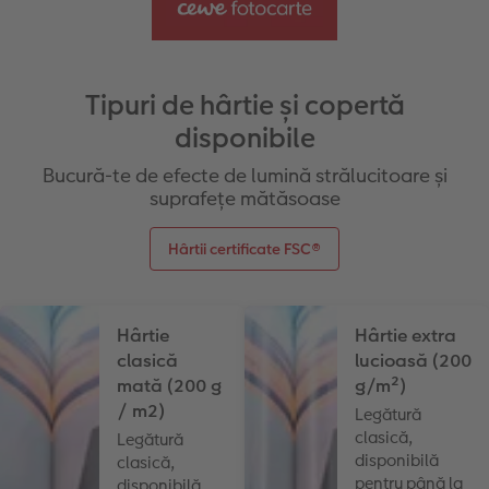
Tipuri de hârtie și copertă
disponibile
Bucură-te de efecte de lumină strălucitoare și
suprafețe mătăsoase
Hârtii certificate FSC®
Hârtie
Hârtie extra
clasică
lucioasă (200
mată (200 g
g/m²)
/ m2)
Legătură
clasică,
Legătură
disponibilă
clasică,
pentru până la
disponibilă