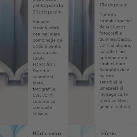
154 de pagini
pentru până la
202 de pagini.
Datorită
stratului special
Varianta
de lac lucios,
clasică oferă
fotografiile
cea mai mare
dumneavoastră.
combinație de
vor fi uimitoare,
opțiuni pentru
culorile fiind
crearea unei
aproape optic
CEWE
strălucitoare.
FOTOCĂRȚI.
Suprafața dură
Datorită
nu este
suprafeței
sensibilă la
mate,
umezeală și
fotografiile
întreaga carte
dvs. vor fi
oferă un efect
saturate cu
general natural.
contraste
clasice.
Hârtie extra
Hârtie