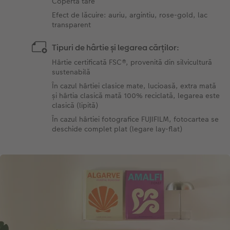
Copertă tare
Efect de lăcuire: auriu, argintiu, rose-gold, lac
transparent
Tipuri de hârtie și legarea cărților:
Hârtie certificată FSC®, provenită din silvicultură
sustenabilă
În cazul hârtiei clasice mate, lucioasă, extra mată
și hârtia clasică mată 100% reciclată, legarea este
clasică (lipită)
În cazul hârtiei fotografice FUJIFILM, fotocartea se
deschide complet plat (legare lay-flat)