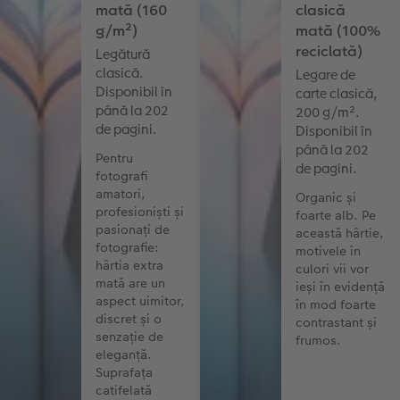
mată (160
clasică
g/m²)
mată (100%
reciclată)
Legătură
clasică.
Legare de
Disponibil în
carte clasică,
până la 202
200 g/m².
de pagini.
Disponibil în
până la 202
Pentru
de pagini.
fotografi
amatori,
Organic și
profesioniști și
foarte alb. Pe
pasionați de
această hârtie,
fotografie:
motivele în
hârtia extra
culori vii vor
mată are un
ieși în evidență
aspect uimitor,
în mod foarte
discret și o
contrastant și
senzație de
frumos.
eleganță.
Suprafața
catifelată