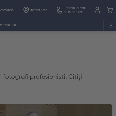
Serviciul clienți
e comandă
Instant Foto
0316 300 693
oncursuri
 fotografi profesioniști. Citiți