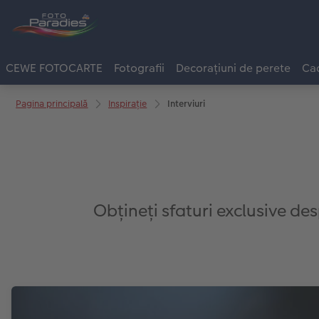
CEWE FOTOCARTE
Fotografii
Decorațiuni de perete
Cad
Pagina principală
Inspirație
Interviuri
Obțineți sfaturi exclusive desp