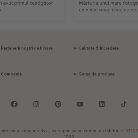
m avut primul câștigător
Mărturia unui mare fotogra
3.
un nimic ceva, ceea ce poa
Partenerii noștri de livrare
Calitate & Încredere
Compania
Gama de produse
 noastre sau comanda dvs., vă rugăm să ne contactati telefonic:
0316 
17:30