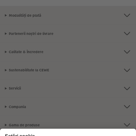
Modalități de plată
Partenerii noștri de livrare
Calitate & Încredere
Sustenabilitate la CEWE
Servicii
Compania
Gama de produse