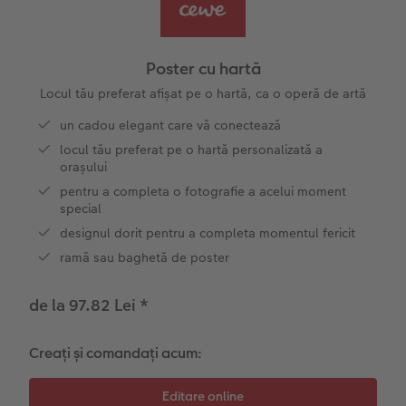
Exemplele clienților
Nature Prints
Fotografie Aludibond
Felicitări
Povești CEWE
Cum funcționează
Dimensiunea imaginii
Galerie foto
Lumea animalelor de companie
Idei cadouri unice
 CEWE
Poster cu hartă
CEWE FOTOCARTE Kids
Poster Premium
Fotografie pe Forex
Rechizite școlare și de birou
Idei de cadouri pentru cei dragi
Locul tău preferat afișat pe o hartă, ca o operă de artă
un cadou elegant care vă conectează
CEWE FOTOCARTE Art Collection
Art Prints
Panou de întâmpinare nuntă
Cutii de cadou
Interviuri
locul tău preferat pe o hartă personalizată a
orașului
Fotografii standard
Baghete pentru poster
Textile
Călătorie
pentru a completa o fotografie a acelui moment
special
Cutii cu fotografii
Hexxas
Art Prints
Nuntă
designul dorit pentru a completa momentul fericit
ramă sau baghetă de poster
Set fotografii
Fotografie pe lemn
Calendare foto
Absolvire
de la 97.82 Lei
*
Fotosticker
Decorațiuni de perete din mai multe părți
CEWE FOTOCARTE Kids
Creați și comandați acum:
Instant Foto
Colaje foto
Sticker instant
Bandă foto