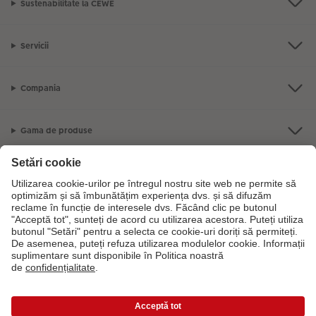
Sustenabilitate la CEWE
Servicii
Compania
Gama de produse
CEWE Fotolumea
Dacă aveți întrebări despre serviciile noastre sau comanda dvs., vă rugăm
să ne contactati telefonic:
0316 300 693
De luni până duminică: 09:00 -
17:30