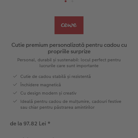
Șabloane pentru fotocarte
Little Prints
Fotografie pe sticlă acrilică
Decorațiuni
Noutăți
Exemplele clienților
Nature Prints
Fotografie Aludibond
Felicitări
Povești CEWE
Cum funcționează
Dimensiunea imaginii
Galerie foto
Lumea animalelor de companie
Idei cadouri unice
 CEWE
Cutie premium personalizată pentru cadou cu
propriile surprize
CEWE FOTOCARTE Kids
Poster Premium
Fotografie pe Forex
Rechizite școlare și de birou
Idei de cadouri pentru cei dragi
Personal, durabil și sustenabil: locul perfect pentru
lucrurile care sunt importante
CEWE FOTOCARTE Art Collection
Art Prints
Panou de întâmpinare nuntă
Interviuri
Cutii de cadou
Cutie de cadou stabilă și rezistentă
Fotografii standard
Baghete pentru poster
Textile
Călătorie
Închidere magnetică
Cu design modern și creativ
Cutii cu fotografii
Hexxas
Art Prints
Nuntă
Ideală pentru cadou de mulțumire, cadouri festive
sau chiar pentru păstrarea amintirilor
Set fotografii
Fotografie pe lemn
Calendare foto
Absolvire
de la 97.82 Lei
*
Fotosticker
Decorațiuni de perete din mai multe părți
CEWE FOTOCARTE Kids