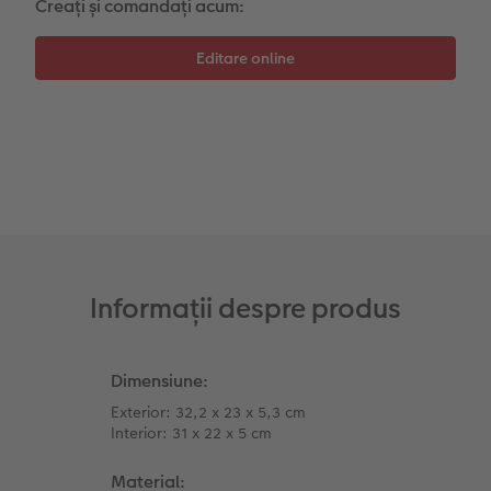
Creați și comandați acum:
Instant Foto
Colaje foto
Sticker instant
Bandă foto
Fotografii retro XXL
Informații despre produs
Dimensiune:
Exterior: 32,2 x 23 x 5,3 cm
Interior: 31 x 22 x 5 cm
Material: