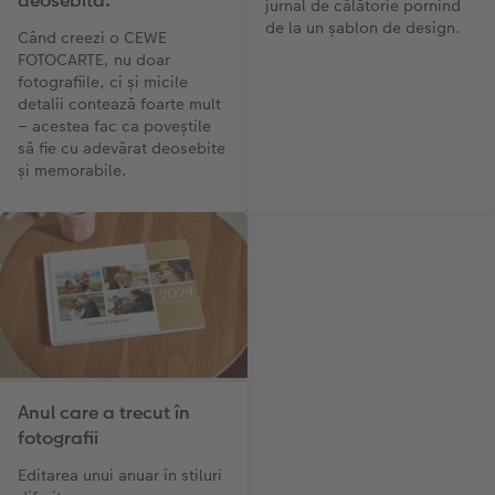
deosebită.
jurnal de călătorie pornind
de la un șablon de design.
Când creezi o CEWE
FOTOCARTE, nu doar
fotografiile, ci și micile
detalii contează foarte mult
– acestea fac ca poveștile
să fie cu adevărat deosebite
și memorabile.
Anul care a trecut în
fotografii
Editarea unui anuar în stiluri