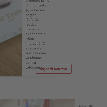
preferate prind
de zi cu zi, faceți vara să
din nou viață
devină o experiență
și, la fiecare
durabilă!
pagină
răsfoită,
readuc în
memorie
experiențele
trăite
împreună. O
adevărată
surpriză care
va rămâne
pentru
totdeauna.
Afișează mai mult
Sfaturi de