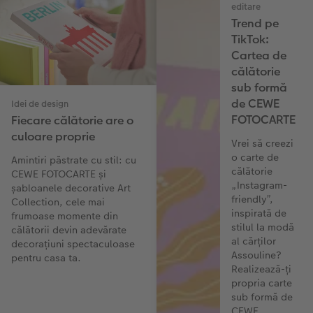
editare
Trend pe
TikTok:
Cartea de
călătorie
sub formă
de CEWE
Idei de design
FOTOCARTE
Fiecare călătorie are o
culoare proprie
Vrei să creezi
o carte de
Amintiri păstrate cu stil: cu
călătorie
CEWE FOTOCARTE și
„Instagram-
șabloanele decorative Art
friendly”,
Collection, cele mai
inspirată de
frumoase momente din
stilul la modă
călătorii devin adevărate
al cărților
decorațiuni spectaculoase
Assouline?
pentru casa ta.
Realizează-ți
propria carte
sub formă de
CEWE