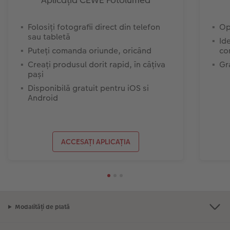
Aplicația CEWE Fotolumea
Folosiți fotografii direct din telefon
Op
sau tabletă
Id
Puteți comanda oriunde, oricând
co
Creați produsul dorit rapid, în câțiva
Gr
pași
Disponibilă gratuit pentru iOS si
Android
Prețurile sunt prețuri de consum recomandate și includ TVA. Prețurile nu includ taxa de
transfer!
Listă de preț
ACCESAȚI APLICAȚIA
Modalități de plată