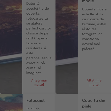
moale
Datorită
acestui tip de
Coperta moale
copertă,
este flexibilă
fotocartea ta
ca o carte de
se alătură
buzunar, astfel
perfect cărţilor
răsfoirea
clasice de pe
fotografiilor
raft! Coperta
voastre va
tare este
deveni mai
rezistentă și
plăcută.
este
personalizabilă
exact după
cum ți-ai
imaginat!
Aflați mai
Aflați mai
multe!
multe!
Fotocaiet
Copertă din
piele
În ciuda