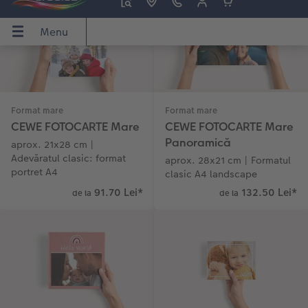
Instant Foto
Colaje foto
Sticker instant
Bandă foto
Fotografii retro XXL
Format mare
Format mare
CEWE FOTOCARTE Mare
CEWE FOTOCARTE Mare
Panoramică
aprox. 21x28 cm |
Adevăratul clasic: format
aprox. 28x21 cm | Formatul
portret A4
clasic A4 landscape
91.70 Lei
*
132.50 Lei
*
de la
de la