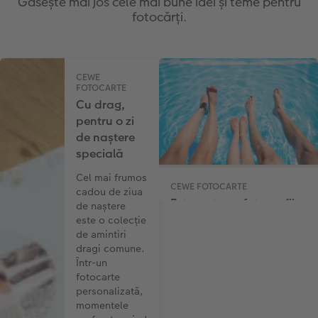
Găsește mai jos cele mai bune idei și teme pentru
fotocărți.
CEWE
FOTOCARTE
Cu drag,
pentru o zi
de naștere
specială
Cel mai frumos
CEWE FOTOCARTE
cadou de ziua
Fotocarte cu fotografii
de naștere
de vacanță
este o colecție
de amintiri
Este o plăcere să retrăiești
dragi comune.
amintiri de vară în timpul
Într-un
iernii, de exemplu, atunci
fotocarte
când ești cuibărit. Adesea
personalizată,
ne inspirăm din aceste
momentele
amintiri. Înveseliți-vă viața