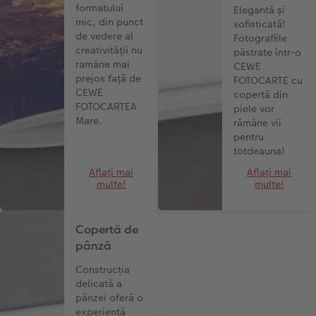
formatului
Elegantă și
mic, din punct
sofisticată!
de vedere al
Fotografiile
creativității nu
păstrate într-o
ramâne mai
CEWE
prejos față de
FOTOCARTE cu
CEWE
copertă din
FOTOCARTEA
piele vor
Mare.
rămâne vii
pentru
totdeauna!
Aflați mai
Aflați mai
multe!
multe!
Copertă de
pânză
Construcția
delicată a
pânzei oferă o
experiență