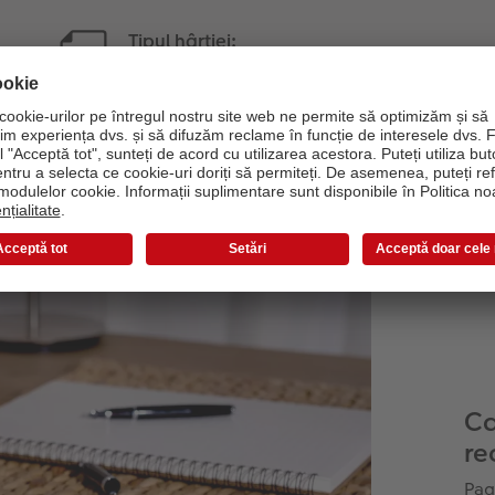
Tipul hârtiei:
350g/m² hârtie 100%
reciclată
Efect mat
Imprimare digitală pe bază de
apă
Ca
re
Pag