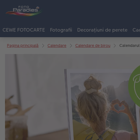
CEWE FOTOCARTE
Fotografii
Decorațiuni de perete
Cad
Pagina principală
Calendare
Calendare de birou
Calendarul 