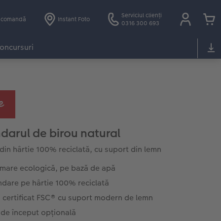
Serviciul clienți
e comandă
Instant Foto
0316 300 693
oncursuri
darul de birou natural
 din hârtie 100% reciclată, cu suport din lemn
imare ecologică, pe bază de apă
ndare pe hârtie 100% reciclată
 certificat FSC® cu suport modern de lemn
 de început opțională