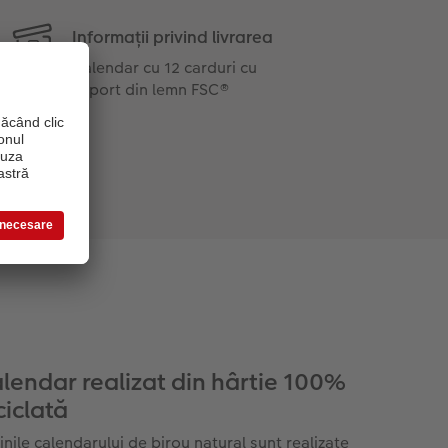
Informații privind livrarea
Calendar cu 12 carduri cu
suport din lemn FSC®
lendar realizat din hârtie 100%
ciclată
inile calendarului de birou natural sunt realizate