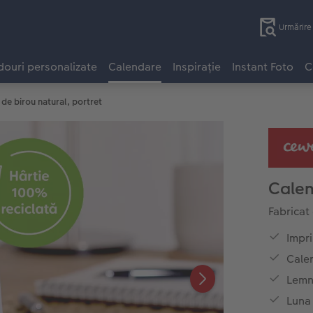
Urmărir
ouri personalizate
Calendare
Inspirație
Instant Foto
C
de birou natural, portret
Calen
Fabricat
Impr
Cale
Lemn
Luna