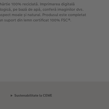
 hârtie 100% reciclată. Imprimarea digitală
logică, pe bază de apă, conferă imaginilor dvs.
aspect moale și natural. Produsul este completat
un suport din lemn certificat 100% FSC®.
Sustenabilitate la CEWE