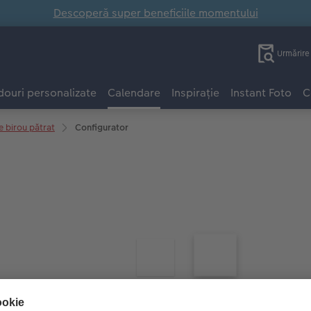
Descoperă super beneficiile momentului
Urmărir
ouri personalizate
Calendare
Inspirație
Instant Foto
C
e birou pătrat
Configurator