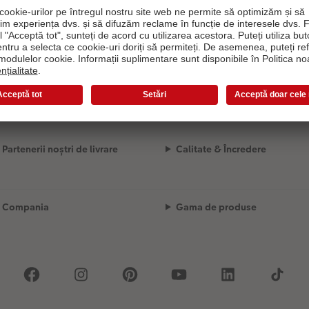
Încărcare...
Partenerii noștri de livrare
Calitate & Încredere
Compania
Gama de produse