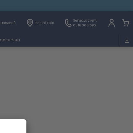
Serviciul clienți
e comandă
Instant Foto
0316 300 693
oncursuri