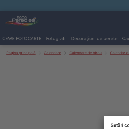
CEWE FOTOCARTE
Fotografii
Decorațiuni de perete
Cad
Pagina principală
Calendare
Calendare de birou
Calendar d