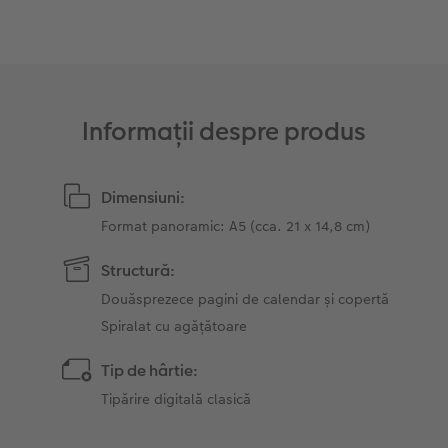
Sticker instant
Bandă foto
Fotografii retro XXL
Informații despre produs
Dimensiuni:
Format panoramic: A5 (cca. 21 x 14,8 cm)
Structură:
Douăsprezece pagini de calendar și copertă
Spiralat cu agățătoare
Tip de hârtie:
Tipărire digitală clasică