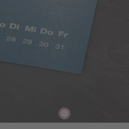
Hârtie clasică mată
Culori saturate, efect mătăsos
Hârtia de calitate premium, suprafață mată
mătăsoasă și cu grosime de 250 g/m este perfectă
pentru notițele dvs.
Aflați mai multe!