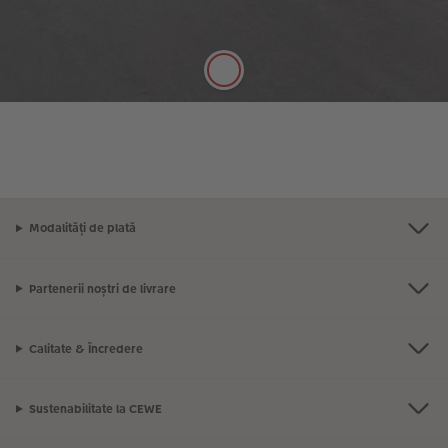
mătăsoasă și cu grosime de 250 g/m este perfectă
pentru notițele dvs.
Modalități de plată
Partenerii noștri de livrare
Calitate & Încredere
Sustenabilitate la CEWE