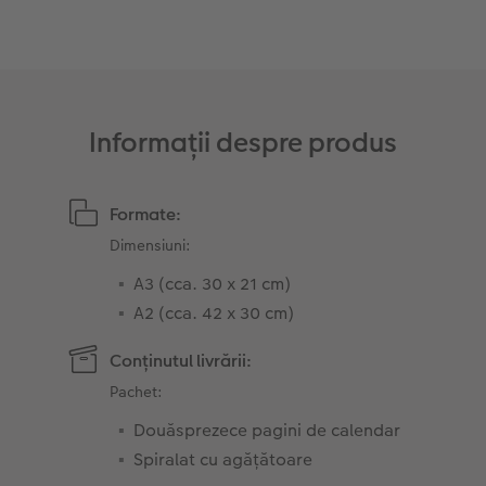
Sticker instant
Bandă foto
Fotografii retro XXL
Informații despre produs
Formate:
Dimensiuni:
A3 (cca. 30 x 21 cm)
A2 (cca. 42 x 30 cm)
Conținutul livrării:
Pachet:
Douăsprezece pagini de calendar
Spiralat cu agățătoare