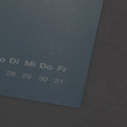
Hârtie clasică mată
Culori saturate, efect mătăsos
Hârtia de calitate premium, suprafață mată