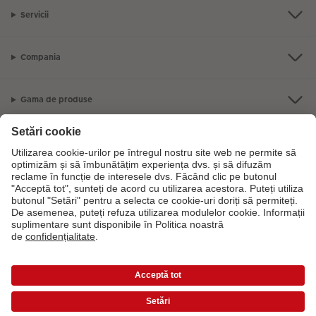
Servicii
Compania
Gama de produse
CEWE Fotolumea
Dacă aveți întrebări despre serviciile noastre sau comanda dvs., vă rugăm
să ne contactati telefonic:
0316 300 693
De luni până duminică: 09:00 -
17:30