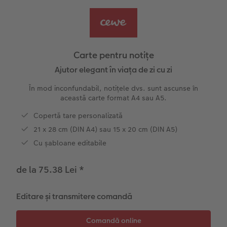
Exemplele clienților
Nature Prints
Fotografie Aludibond
Felicitări
Povești CEWE
Cum funcționează
Dimensiunea imaginii
Galerie foto
Lumea animalelor de companie
Idei cadouri unice
 CEWE
Carte pentru notițe
CEWE FOTOCARTE Kids
Poster Premium
Fotografie pe Forex
Idei de cadouri pentru cei dragi
Rechizite școlare și de birou
Ajutor elegant în viața de zi cu zi
În mod inconfundabil, notițele dvs. sunt ascunse în
CEWE FOTOCARTE Art Collection
Art Prints
Panou de întâmpinare nuntă
Cutii de cadou
Interviuri
această carte format A4 sau A5.
Copertă tare personalizată
Fotografii standard
Baghete pentru poster
Textile
Călătorie
21 x 28 cm (DIN A4) sau 15 x 20 cm (DIN A5)
Cutii cu fotografii
Hexxas
Art Prints
Nuntă
Cu șabloane editabile
Set fotografii
Fotografie pe lemn
Calendare foto
Absolvire
de la 75.38 Lei
*
Fotosticker
Decorațiuni de perete din mai multe părți
CEWE FOTOCARTE Kids
Editare și transmitere comandă
Instant Foto
Colaje foto