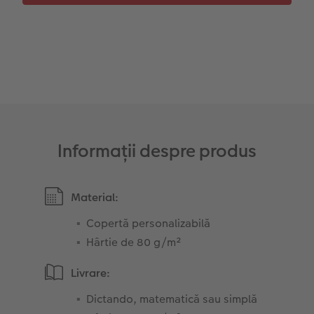
Sticker instant
Bandă foto
Fotografii retro XXL
Informații despre produs
Material:
Copertă personalizabilă
Hârtie de 80 g/m²
Livrare:
Dictando, matematică sau simplă