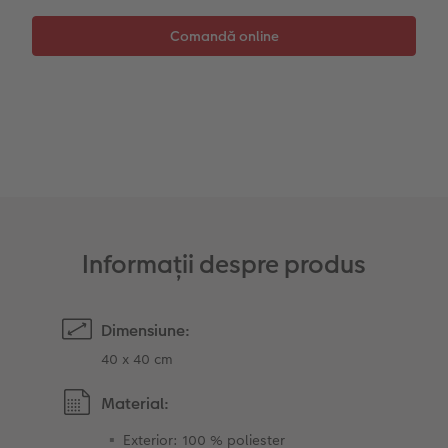
Sticker instant
Bandă foto
Fotografii retro XXL
Informații despre produs
Dimensiune:
40 x 40 cm
Material:
Exterior: 100 % poliester