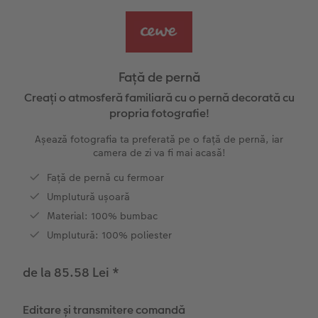
Exemplele clienților
Nature Prints
Fotografie Aludibond
Felicitări
Povești CEWE
Cum funcționează
Dimensiunea imaginii
Galerie foto
Lumea animalelor de companie
Idei cadouri unice
 CEWE
Față de pernă
CEWE FOTOCARTE Kids
Poster Premium
Fotografie pe Forex
Rechizite școlare și de birou
Idei de cadouri pentru cei dragi
Creați o atmosferă familiară cu o pernă decorată cu
propria fotografie!
CEWE FOTOCARTE Art Collection
Art Prints
Panou de întâmpinare nuntă
Cutii de cadou
Interviuri
Așează fotografia ta preferată pe o față de pernă, iar
camera de zi va fi mai acasă!
Fotografii standard
Baghete pentru poster
Călătorie
Textile
Față de pernă cu fermoar
Umplutură ușoară
Cutii cu fotografii
Hexxas
Art Prints
Nuntă
Material: 100% bumbac
Set fotografii
Fotografie pe lemn
Calendare foto
Absolvire
Umplutură: 100% poliester
Fotosticker
Decorațiuni de perete din mai multe părți
CEWE FOTOCARTE Kids
de la 85.58 Lei
*
Instant Foto
Colaje foto
Editare și transmitere comandă