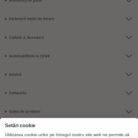
Modalități de plată
Partenerii noștri de livrare
Calitate & Încredere
Sustenabilitate la CEWE
Servicii
Compania
Gama de produse
CEWE Fotolumea