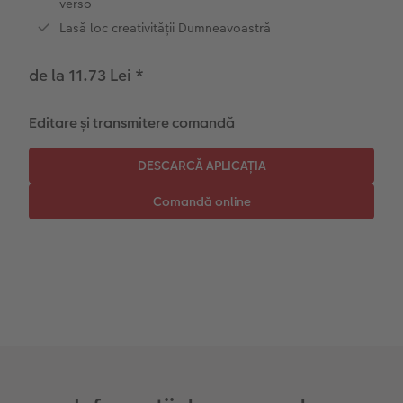
verso
Lasă loc creativității Dumneavoastră
Instant Foto
Colaje foto
de la 11.73 Lei
*
Sticker instant
Bandă foto
Editare și transmitere comandă
Fotografii retro XXL