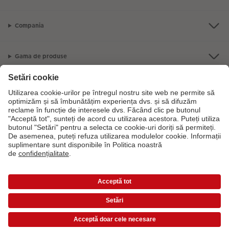
Compania
Gama de produse
CEWE Fotolumea
Dacă aveți întrebări despre serviciile noastre sau comanda dvs., vă rugăm
să ne contactati telefonic:
0316 300 693
De luni până duminică: 09:00 -
17:30
Prețurile sunt prețuri de consum recomandate și includ TVA. Prețurile nu includ taxa