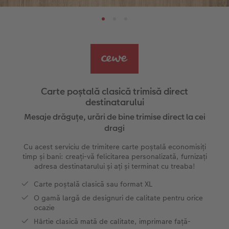
Pas cu Pas editare fotocarte anuar
Fotografii mari pe hârtie foto
Poster cu hartă
Foto magneți
Sfaturi fotografiere
Șabloane pentru fotocarte
Little Prints
Fotografie pe sticlă acrilică
Decorațiuni
Noutăți
Exemplele clienților
Nature Prints
Fotografie Aludibond
Felicitări
Povești CEWE
Cum funcționează
Dimensiunea imaginii
Galerie foto
Lumea animalelor de companie
Idei cadouri unice
 CEWE
Carte poștală clasică trimisă direct
destinatarului
CEWE FOTOCARTE Kids
Poster Premium
Fotografie pe Forex
Rechizite școlare și de birou
Idei de cadouri pentru cei dragi
Mesaje drăguțe, urări de bine trimise direct la cei
dragi
CEWE FOTOCARTE Art Collection
Art Prints
Panou de întâmpinare nuntă
Cutii de cadou
Interviuri
Cu acest serviciu de trimitere carte poștală economisiți
Fotografii standard
Baghete pentru poster
Textile
Călătorie
timp și bani: creați-vă felicitarea personalizată, furnizați
adresa destinatarului și ați și terminat cu treaba!
Cutii cu fotografii
Hexxas
Art Prints
Nuntă
Carte poștală clasică sau format XL
O gamă largă de designuri de calitate pentru orice
Set fotografii
Fotografie pe lemn
Calendare foto
Absolvire
ocazie
Hârtie clasică mată de calitate, imprimare față-
Fotosticker
Decorațiuni de perete din mai multe părți
CEWE FOTOCARTE Kids