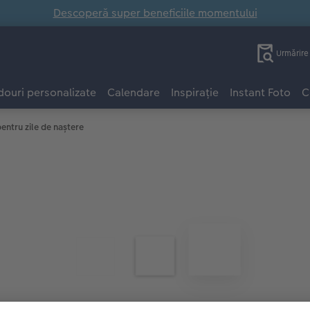
Descoperă super beneficiile momentului
Urmărir
ouri personalizate
Calendare
Inspirație
Instant Foto
C
entru zile de naștere