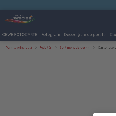
CEWE FOTOCARTE
Fotografii
Decorațiuni de perete
Cad
Pagina principală
Felicitări
Sortiment de design
Cartonașe p