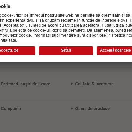
Încărcare opțiuni de design...
Partenerii noștri de livrare
Calitate & Încredere
Compania
Gama de produse