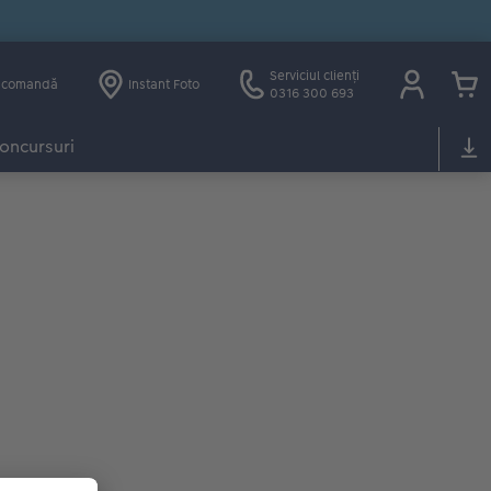
Serviciul clienți
e comandă
Instant Foto
0316 300 693
oncursuri