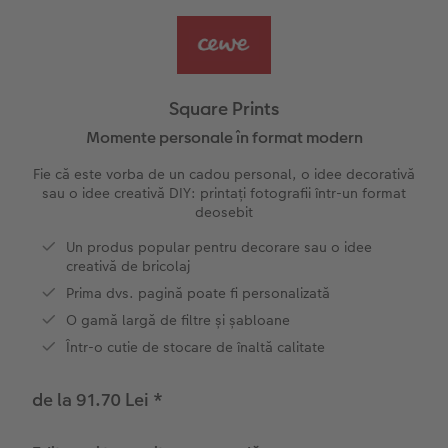
Exemplele clienților
Nature Prints
Fotografie Aludibond
Felicitări
Povești CEWE
Cum funcționează
Dimensiunea imaginii
Galerie foto
Lumea animalelor de companie
Idei cadouri unice
 CEWE
Square Prints
CEWE FOTOCARTE Kids
Poster Premium
Fotografie pe Forex
Rechizite școlare și de birou
Idei de cadouri pentru cei dragi
Momente personale în format modern
Fie că este vorba de un cadou personal, o idee decorativă
CEWE FOTOCARTE Art Collection
Art Prints
Panou de întâmpinare nuntă
Cutii de cadou
Interviuri
sau o idee creativă DIY: printați fotografii într-un format
deosebit
Fotografii standard
Baghete pentru poster
Textile
Călătorie
Un produs popular pentru decorare sau o idee
creativă de bricolaj
Cutii cu fotografii
Hexxas
Nuntă
Art Prints
Prima dvs. pagină poate fi personalizată
O gamă largă de filtre și șabloane
Set fotografii
Fotografie pe lemn
Calendare foto
Absolvire
Într-o cutie de stocare de înaltă calitate
Fotosticker
Decorațiuni de perete din mai multe părți
CEWE FOTOCARTE Kids
de la 91.70 Lei
*
Instant Foto
Colaje foto