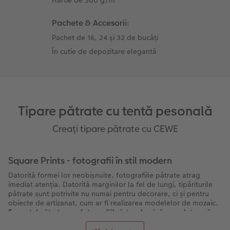
Pachete & Accesorii:
Pachet de 16, 24 și 32 de bucăți
În cutie de depozitare elegantă
Tipare pătrate cu tentă pesonală
Creați tipare pătrate cu CEWE
Square Prints - fotografii în stil modern
Datorită formei lor neobișnuite, fotografiile pătrate atrag
imediat atenția. Datorită marginilor la fel de lungi, tipăriturile
pătrate sunt potrivite nu numai pentru decorare, ci și pentru
obiecte de artizanat, cum ar fi realizarea modelelor de mozaic.
Formatul pătrat pune fotografiile într-o lumină complet nouă
,
ceea ce face ca Tipăriturile pătrate să fie cu adevărat unice.