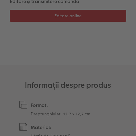
Editare și transmitere comandă
Sticker instant
Bandă foto
Fotografii retro XXL
Informații despre produs
Format:
Dreptunghiular: 12,7 x 12,7 cm
Material:
Hârtie de 300 g/m²