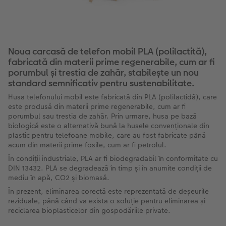
Noua carcasă de telefon mobil PLA (polilactită),
fabricată din materii prime regenerabile, cum ar fi
porumbul și trestia de zahăr, stabilește un nou
standard semnificativ pentru sustenabilitate.
Husa telefonului mobil este fabricată din PLA (polilactidă), care
este produsă din materii prime regenerabile, cum ar fi
porumbul sau trestia de zahăr. Prin urmare, husa pe bază
biologică este o alternativă bună la husele convenționale din
plastic pentru telefoane mobile, care au fost fabricate până
acum din materii prime fosile, cum ar fi petrolul.
În condiții industriale, PLA ar fi biodegradabil în conformitate cu
DIN 13432. PLA se degradează în timp și în anumite condiții de
mediu în apă, CO2 și biomasă.
În prezent, eliminarea corectă este reprezentată de deșeurile
reziduale, până când va exista o soluție pentru eliminarea și
reciclarea bioplasticelor din gospodăriile private.