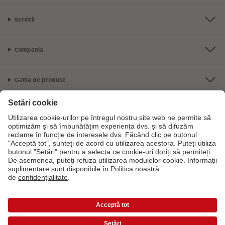
Servicii
Compania
Gama de produse
CEWE Fotolumea
Dacă aveți întrebări despre serviciile noastre sau comanda dvs., vă rugăm
să ne contactati telefonic:
0316 300 693
De luni până duminică: 09:00 -
17:30