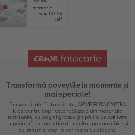
Joc de
Sticker instant
Bandă foto
memorie
101.90
de la
Lei
*
Fotografii retro XXL
Transformă poveștile în momente și
mai speciale!
Personalizabil în totalitate, CEWE FOTOCARTEA
Kids pentru copii este realizată din materiale
rezistente, cu pagini groase și tipărire de calitate
superioară – o amintire de neuitat pe care chiar și
cei mai mici copii o vor răsfoi cu plăcere.