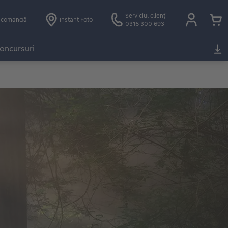
Serviciul clienți
e comandă
Instant Foto
0316 300 693
oncursuri