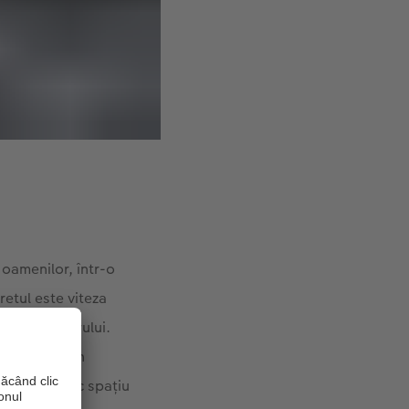
 oamenilor, într-o
retul este viteza
ale obturatorului.
ca aceasta în
e eu o numesc spațiu