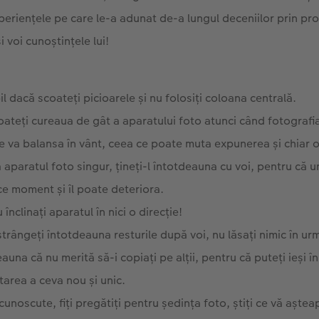
periențele pe care le-a adunat de-a lungul deceniilor prin prop
i voi cunoștințele lui!
il dacă scoateți picioarele și nu folosiți coloana centrală.
oateți cureaua de gât a aparatului foto atunci când fotografia
 va balansa în vânt, ceea ce poate muta expunerea și chiar o
ă aparatul foto singur, țineți-l întotdeauna cu voi, pentru că 
ce moment și îl poate deteriora.
u înclinați aparatul în nici o direcție!
trângeți întotdeauna resturile după voi, nu lăsați nimic în ur
eauna că nu merită să-i copiați pe alții, pentru că puteți ieși î
tarea a ceva nou și unic.
cunoscute, fiți pregătiți pentru ședința foto, știți ce vă aștea