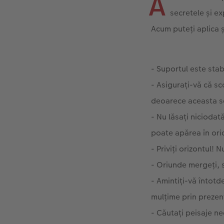
A
secretele și ex
Acum puteți aplica ș
- Suportul este stab
- Asigurați-vă că sc
deoarece aceasta se
- Nu lăsați niciodat
poate apărea în ori
- Priviți orizontul! N
- Oriunde mergeți, s
- Amintiți-vă întotd
mulțime prin prezen
- Căutați peisaje ne