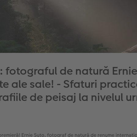
: fotograful de natură Erni
e ale sale! - Sfaturi practi
afiile de peisaj la nivelul 
premieră! Ernie Suto, fotograf de natură de renume internați