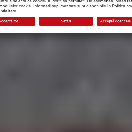
 conține nicio informație. Ochiul vrea să vadă detalii. Aceas
el încât privitorului nici nu-i pasă ce se află în fundal.