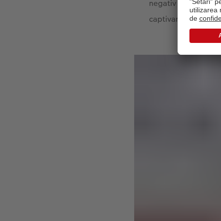
negativ pentru că nu
captivantă în acest f