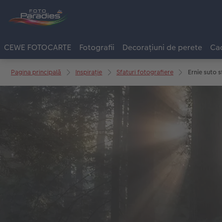
CEWE FOTOCARTE
Fotografii
Decorațiuni de perete
Cad
Pagina principală
Inspirație
Sfaturi fotografiere
Ernie suto s