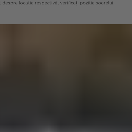
t despre locația respectivă, verificați poziția soarelui.