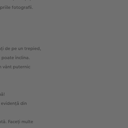
riile fotografii.
ți de pe un trepied,
 poate înclina.
un vânt puternic
mă!
n evidență din
ptă. Faceți multe