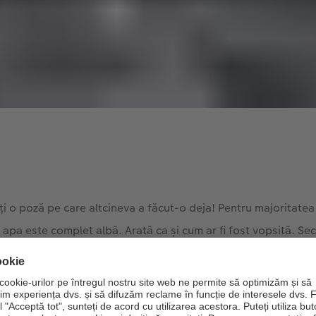
eți o poză pe care altcineva a făcut-o deja! Pentru majoritatea
apa este complet albă. Arată ca și cum ar fi fost vopsită. Sec
ului. Iată 15 fotografii pe care le-am făcut cu diferite viteze 
t de secundă a fost timpul câștigător. Este bine să avem apă 
se pot vedea detalii în imagine, nu doar o parte albă, pe car