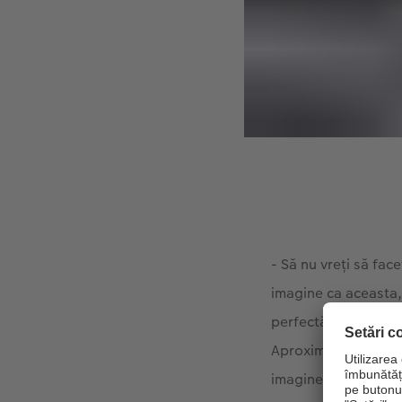
- Să nu vreți să fac
imagine ca aceasta, 
perfectă a obturator
Aproximativ un sfer
imagine, pentru că 