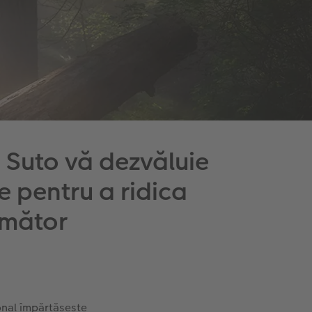
e Suto vă dezvăluie
ce pentru a ridica
următor
onal împărtășește