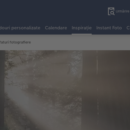
Urmărir
ouri personalizate
Calendare
Inspirație
Instant Foto
C
faturi fotografiere