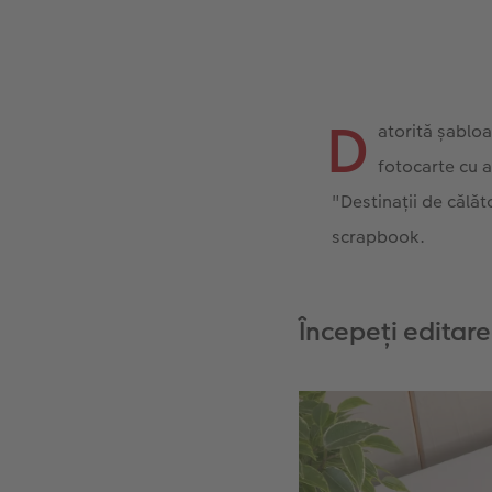
D
atorită șablo
fotocarte cu a
"Destinații de călăt
scrapbook.
Începeți editar