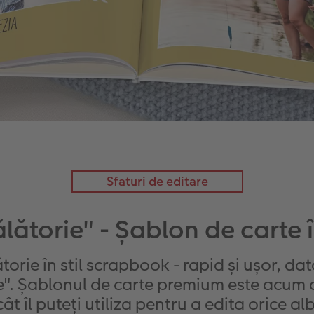
Sfaturi de editare
ălătorie" - Șablon de carte 
torie în stil scrapbook - rapid și ușor, d
ie". Șablonul de carte premium este acum d
cât îl puteți utiliza pentru a edita orice a