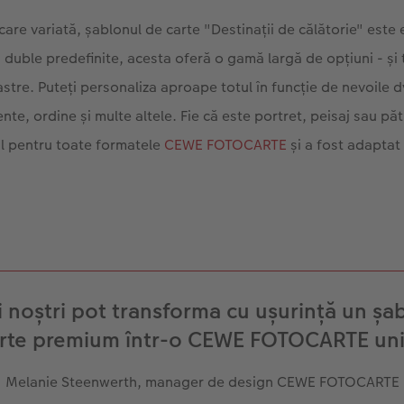
icare variată, șablonul de carte "Destinații de călătorie" este
 duble predefinite, acesta oferă o gamă largă de opțiuni - și 
astre. Puteți personaliza aproape totul în funcție de nevoile dv
te, ordine și multe altele. Fie că este portret, peisaj sau pă
il pentru toate formatele
CEWE FOTOCARTE
și a fost adaptat 
ii noștri pot transforma cu ușurință un șa
rte premium într-o CEWE FOTOCARTE un
Melanie Steenwerth, manager de design CEWE FOTOCARTE