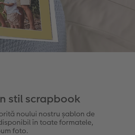
în stil scrapbook
atorită noului nostru șablon de
isponibil în toate formatele,
lbum foto.