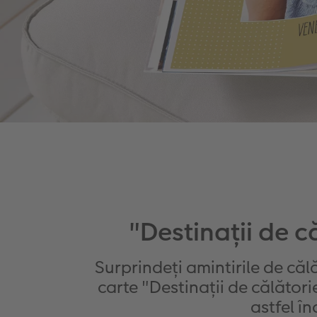
"Destinații de c
Surprindeți amintirile de călă
carte "Destinații de călător
astfel în