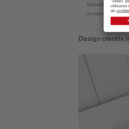
Datorită designului 
atracție al fotocărții
Design creativ i