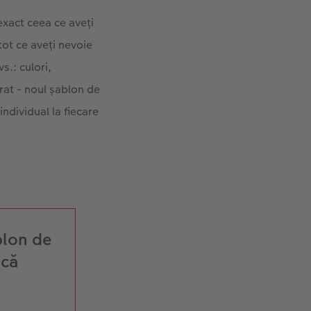
 exact ceea ce aveți
tot ce aveți nevoie
s.: culori,
trat - noul șablon de
individual la fiecare
blon de
ică