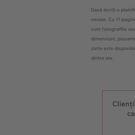
Dacă doriți o planif
nevoie. Cu 17 pagini
sunt fotografiile vo
dimensiuni, plasamen
carte este disponib
dintre ele.
Clienț
ca