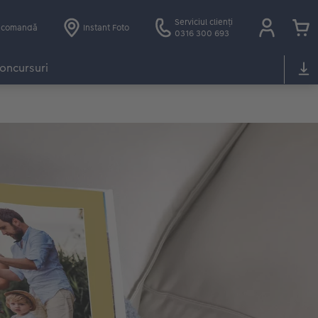
Serviciul clienți
e comandă
Instant Foto
0316 300 693
oncursuri