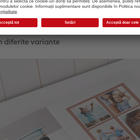
creativ cu diferite componente, coperta în sine va fi un adev
.
n diferite variante