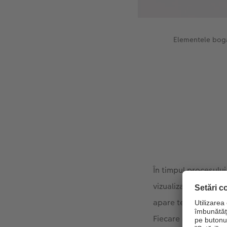
Elementele bogat
În timpul procesului
vizualiza, treceți c
apare textul "Afișaț
Fiecare dintre ele c