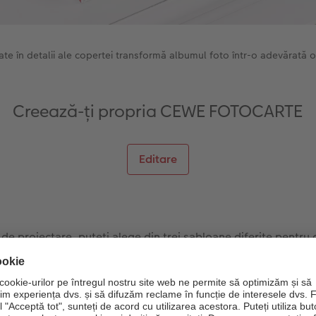
e în detalii ale copertei transformă albumul foto într-o adevărată 
Creează-ți propria CEWE FOTOCARTE
Editare
 de proiectare, puteți alege din trei șabloane diferite pentru 
u mouse-ul peste șablonul de carte "Destinații de călătorie" d
i șabloanele de pagină". Faceți clic pe acesta pentru a afișa ce
ombină fotografii, text și grafică în stil scrapbook în moduri și