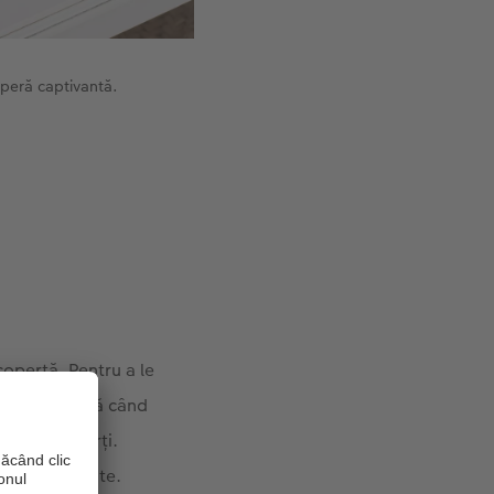
operă captivantă.
copertă. Pentru a le
in editor până când
le trei coperți.
 grade diferite.