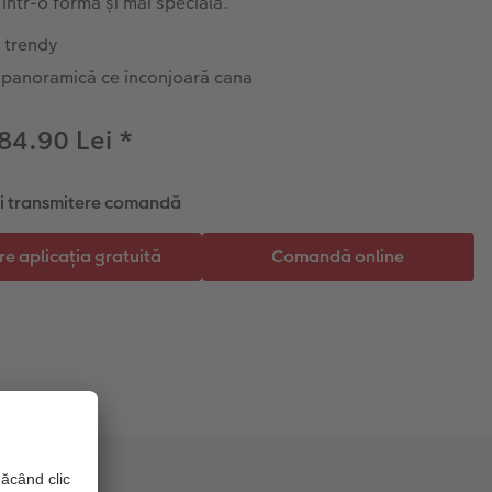
 într-o formă și mai specială.
 trendy
 panoramică ce înconjoară cana
 84.90 Lei
*
și transmitere comandă