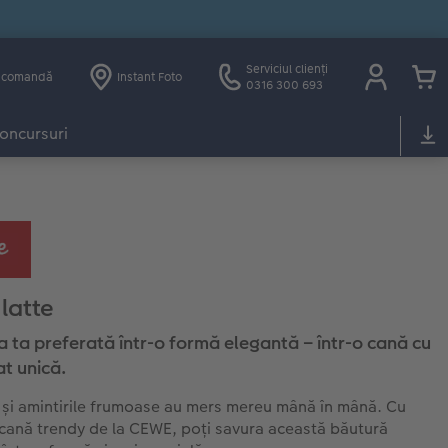
Serviciul clienți
e comandă
Instant Foto
0316 300 693
oncursuri
latte
 ta preferată într-o formă elegantă – într-o cană cu
t unică.
și amintirile frumoase au mers mereu mână în mână. Cu
cană trendy de la CEWE, poți savura această băutură