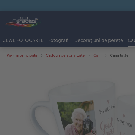
CEWE FOTOCARTE
Fotografii
Decorațiuni de perete
Cad
Pagina principală
Cadouri personalizate
Căni
Cană latte