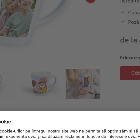
fierbinte
Cană
Poză
de la
Editare 