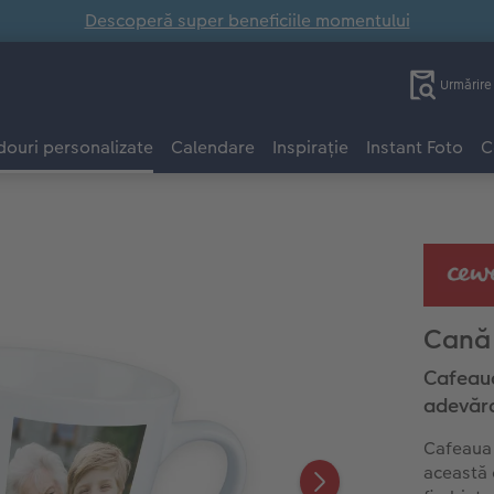
Descoperă super beneficiile momentului
Urmărir
ouri personalizate
Calendare
Inspirație
Instant Foto
C
Cană 
Cafeaua
adevăra
Cafeaua 
această 