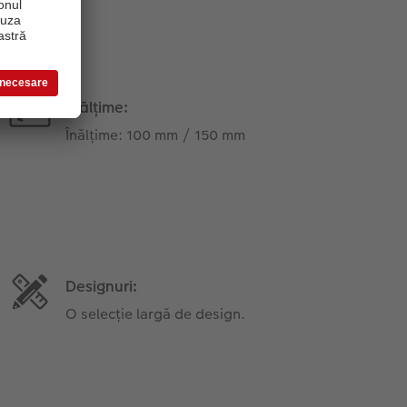
Înălțime:
Înălțime: 100 mm / 150 mm
Designuri:
O selecție largă de design.