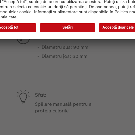
Informații despre produs
Diametru:
Diametru sus: 90 mm
Diametru jos: 60 mm
Sfat:
Spălare manuală pentru a
proteja culorile