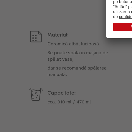
Material:
Ceramică albă, lucioasă
Se poate spăla în mașina de
spălat vase,
dar se recomandă spălarea
manuală.
Capacitate:
cca. 310 ml / 470 ml