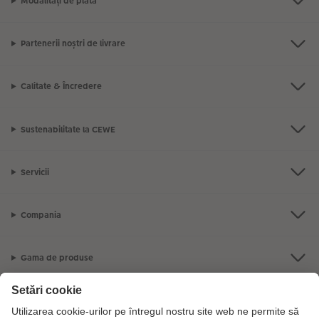
Modalități de plată
Partenerii noștri de livrare
Calitate & Încredere
Sustenabilitate la CEWE
Servicii
Compania
Gama de produse
CEWE Fotolumea