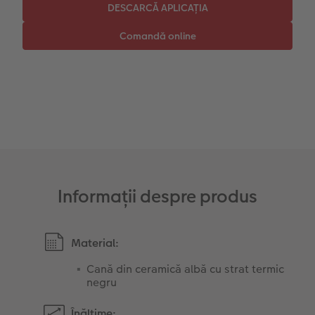
Instant Foto
Colaje foto
Sticker instant
Bandă foto
Fotografii retro XXL
Informații despre produs
Material:
Cană din ceramică albă cu strat termic
negru
Înălțime: