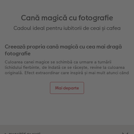
Cană magică cu fotografie
Cadoul ideal pentru iubitorii de ceai și cafea
Creează propria cană magică cu cea mai dragă
fotografie
Culoarea canei magice se schimbă ca urmare a turnării
lichidului fierbinte, de îndată ce se răcește, revine la culoarea
originală. Efect extraordinar care inspiră și mai mult atunci când
cafeaua fierbinte sau ceaiul
îți face vizibilă fotografia unică
. Cu
CEWE, îți poți proiecta cu ușurință propria cană magică. Aveți
Mai departe
nevoie doar de o fotografie cu o rezoluție de cel puțin 756 x
630 pixeli și puțin timp pentru a o proiecta.