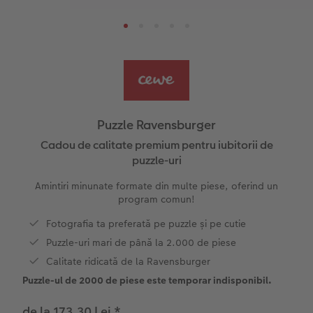
Pas cu Pas editare fotocarte anuar
Fotografii mari pe hârtie foto
Poster cu hartă
Foto magneți
Sfaturi fotografiere
Șabloane pentru fotocarte
Little Prints
Fotografie pe sticlă acrilică
Decorațiuni
Noutăți
Exemplele clienților
Nature Prints
Fotografie Aludibond
Felicitări
Povești CEWE
Cum funcționează
Dimensiunea imaginii
Galerie foto
Lumea animalelor de companie
Idei cadouri unice
 CEWE
Puzzle Ravensburger
CEWE FOTOCARTE Kids
Poster Premium
Fotografie pe Forex
Rechizite școlare și de birou
Idei de cadouri pentru cei dragi
Cadou de calitate premium pentru iubitorii de
puzzle-uri
CEWE FOTOCARTE Art Collection
Art Prints
Panou de întâmpinare nuntă
Cutii de cadou
Interviuri
Amintiri minunate formate din multe piese, oferind un
program comun!
Fotografii standard
Baghete pentru poster
Textile
Călătorie
Fotografia ta preferată pe puzzle și pe cutie
Puzzle-uri mari de până la 2.000 de piese
Cutii cu fotografii
Hexxas
Art Prints
Nuntă
Calitate ridicată de la Ravensburger
Set fotografii
Fotografie pe lemn
Calendare foto
Absolvire
Puzzle-ul de 2000 de piese este temporar indisponibil.
de la 173.30 Lei
*
Fotosticker
Decorațiuni de perete din mai multe părți
CEWE FOTOCARTE Kids