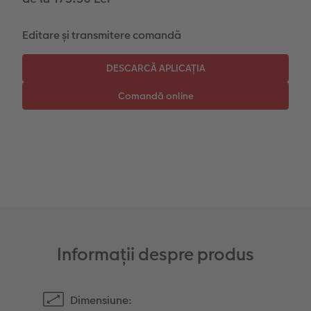
Instant Foto
Colaje foto
Editare și transmitere comandă
Sticker instant
Bandă foto
Fotografii retro XXL
Informații despre produs
Dimensiune: