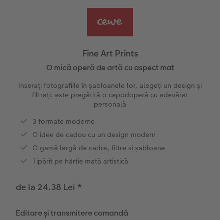
Exemplele clienților
Nature Prints
Fotografie Aludibond
Felicitări
Povești CEWE
Cum funcționează
Dimensiunea imaginii
Galerie foto
Lumea animalelor de companie
Idei cadouri unice
 CEWE
Fine Art Prints
CEWE FOTOCARTE Kids
Poster Premium
Fotografie pe Forex
Rechizite școlare și de birou
Idei de cadouri pentru cei dragi
O mică operă de artă cu aspect mat
Inserați fotografiile în șabloanele lor, alegeți un design și
CEWE FOTOCARTE Art Collection
Art Prints
Panou de întâmpinare nuntă
Cutii de cadou
Interviuri
filtrați: este pregătită o capodoperă cu adevărat
personală
Fotografii standard
Baghete pentru poster
Textile
Călătorie
3 formate moderne
O idee de cadou cu un design modern
Cutii cu fotografii
Hexxas
Nuntă
Art Prints
O gamă largă de cadre, filtre și șabloane
Set fotografii
Fotografie pe lemn
Calendare foto
Absolvire
Tipărit pe hârtie mată artistică
Fotosticker
Decorațiuni de perete din mai multe părți
CEWE FOTOCARTE Kids
de la 24.38 Lei
*
Instant Foto
Colaje foto
Editare și transmitere comandă