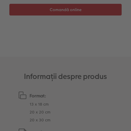
Sticker instant
Bandă foto
Fotografii retro XXL
Informații despre produs
Format:
13 x 18 cm
20 x 20 cm
20 x 30 cm