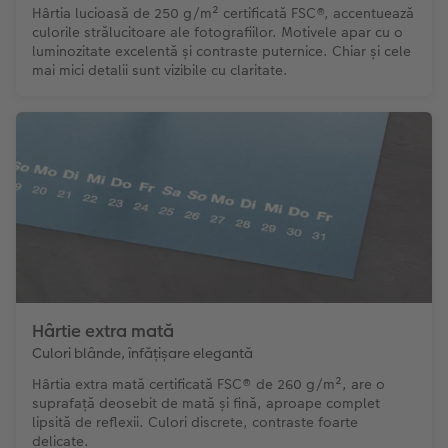
Hârtia lucioasă de 250 g/m² certificată FSC®, accentuează
culorile strălucitoare ale fotografiilor. Motivele apar cu o
luminozitate excelentă și contraste puternice. Chiar și cele
mai mici detalii sunt vizibile cu claritate.
Hârtie extra mată
Culori blânde, înfățișare elegantă
Hârtia extra mată certificată FSC® de 260 g/m², are o
suprafață deosebit de mată și fină, aproape complet
lipsită de reflexii. Culori discrete, contraste foarte
delicate.