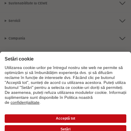
Sustenabilitate la CEWE
Servicii
Compania
Gama de produse
CEWE Fotolumea
Dacă aveți întrebări despre serviciile noastre sau comanda dvs., vă rugăm
să ne contactati telefonic:
0316 300 693
De luni până duminică: 09:00 -
17:30