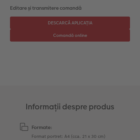
Editare și transmitere comandă
Instant Foto
Colaje foto
Sticker instant
Bandă foto
Fotografii retro XXL
Informații despre produs
Formate:
Format portret: A4 (cca. 21 x 30 cm)