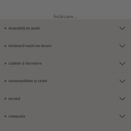
Exemplele clienților
Nature Prints
Fotografie Aludibond
Felicitări
Povești CEWE
Încărcare...
Cum funcționează
Dimensiunea imaginii
Galerie foto
Lumea animalelor de companie
Idei cadouri unice
Modalități de plată
 CEWE
CEWE FOTOCARTE Kids
Poster Premium
Fotografie pe Forex
Rechizite școlare și de birou
Idei de cadouri pentru cei dragi
Partenerii noștri de livrare
CEWE FOTOCARTE Art Collection
Art Prints
Panou de întâmpinare nuntă
Cutii de cadou
Interviuri
Calitate & Încredere
Fotografii standard
Baghete pentru poster
Textile
Călătorie
Sustenabilitate la CEWE
Cutii cu fotografii
Hexxas
Art Prints
Nuntă
Set fotografii
Fotografie pe lemn
Calendare foto
Absolvire
Servicii
Fotosticker
Decorațiuni de perete din mai multe părți
CEWE FOTOCARTE Kids
Compania
Instant Foto
Colaje foto