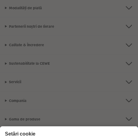
Modalități de plată
Partenerii noștri de livrare
Calitate & Încredere
Sustenabilitate la CEWE
Servicii
Compania
Gama de produse
CEWE Fotolumea