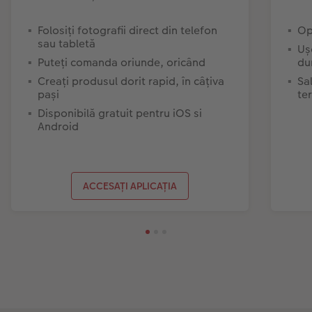
Folosiți fotografii direct din telefon
Op
sau tabletă
Uș
Puteți comanda oriunde, oricând
du
Creați produsul dorit rapid, în câțiva
Sa
pași
te
Disponibilă gratuit pentru iOS si
Android
ACCESAȚI APLICAȚIA