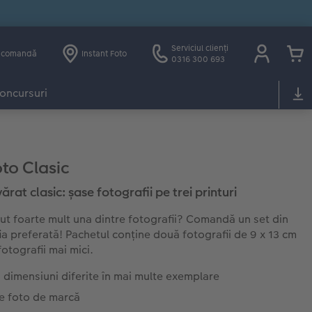
Serviciul clienți
e comandă
Instant Foto
0316 300 693
oncursuri
oto Clasic
rat clasic: șase fotografii pe trei printuri
cut foarte mult una dintre fotografii? Comandă un set din
ia preferată! Pachetul conține două fotografii de 9 x 13 cm
fotografii mai mici.
dimensiuni diferite în mai multe exemplare
ie foto de marcă