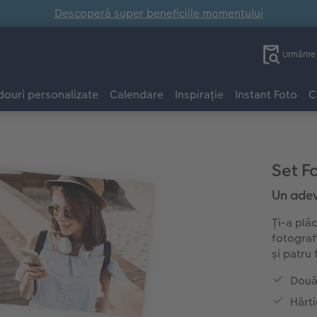
Descoperă super beneficiile momentului
Urmărir
ouri personalizate
Calendare
Inspirație
Instant Foto
C
Set F
Un adevă
Ți-a plă
fotograf
și patru 
Două 
Hârt