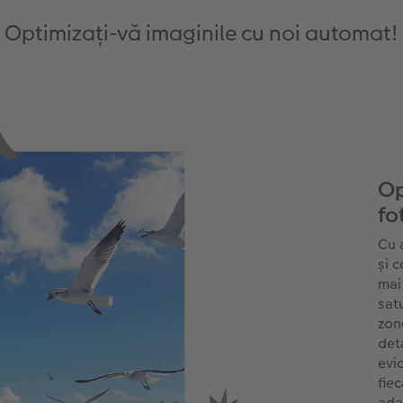
Optimizați-vă imaginile cu noi automat!
Op
fo
Cu 
și 
mai
sat
zon
deta
evi
fie
ada