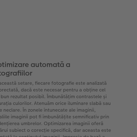
timizare automată a
tografiilor
această setare, fiecare fotografie este analizată
corectată, dacă este necesar pentru a obține cel
 bun rezultat posibil. Îmbunătățim contrastele și
urația culorilor. Atenuăm orice iluminare slabă sau
e neclare. În zonele întunecate ale imaginii,
liile imaginii pot fi îmbunătățite semnificativ prin
dențierea umbrelor. Optimizarea imaginii oferă
cărui subiect o corecție specifică, dar aceasta este
ptată la conținutul imaginii. Impresia de bază a