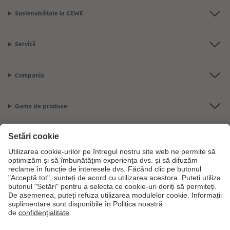
Sustenabilitate la CEWE
Servicii
Compania
Gama de produse
CEWE Fotolumea
Dacă aveți întrebări despre serviciile noastre sau comanda dvs., vă rugăm
să ne contactati telefonic:
0316 300 693
De luni până duminică: 09:00 -