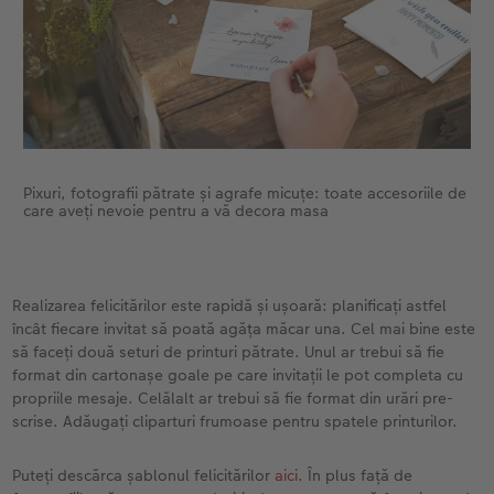
Pixuri, fotografii pătrate și agrafe micuțe: toate accesoriile de
care aveți nevoie pentru a vă decora masa
Realizarea felicitărilor este rapidă și ușoară: planificați astfel
încât fiecare invitat să poată agăța măcar una. Cel mai bine este
să faceți două seturi de printuri pătrate. Unul ar trebui să fie
format din cartonașe goale pe care invitații le pot completa cu
propriile mesaje. Celălalt ar trebui să fie format din urări pre-
scrise. Adăugați cliparturi frumoase pentru spatele printurilor.
Puteți descărca șablonul felicitărilor
aici
. În plus față de