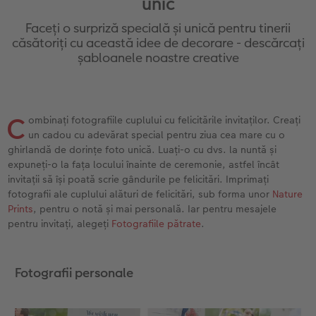
unic
Exemplele clienților
Nature Prints
Fotografie Aludibond
Felicitări
Povești CEWE
Faceți o surpriză specială și unică pentru tinerii
Cum funcționează
Dimensiunea imaginii
Galerie foto
Lumea animalelor de companie
Idei cadouri unice
căsătoriți cu această idee de decorare - descărcați
 CEWE
șabloanele noastre creative
CEWE FOTOCARTE Kids
Poster Premium
Fotografie pe Forex
Rechizite școlare și de birou
Idei de cadouri pentru cei dragi
CEWE FOTOCARTE Art Collection
Art Prints
Panou de întâmpinare nuntă
Cutii de cadou
Interviuri
C
ombinați fotografiile cuplului cu felicitările invitaților. Creați
un cadou cu adevărat special pentru ziua cea mare cu o
Fotografii standard
Baghete pentru poster
Textile
Călătorie
ghirlandă de dorințe foto unică. Luați-o cu dvs. la nuntă și
expuneți-o la fața locului înainte de ceremonie, astfel încât
Cutii cu fotografii
Hexxas
Art Prints
Nuntă
invitații să își poată scrie gândurile pe felicitări. Imprimați
fotografii ale cuplului alături de felicitări, sub forma unor
Nature
Set fotografii
Fotografie pe lemn
Calendare foto
Absolvire
Prints
, pentru o notă și mai personală. Iar pentru mesajele
pentru invitați, alegeți
Fotografiile pătrate
.
Fotosticker
Decorațiuni de perete din mai multe părți
CEWE FOTOCARTE Kids
Fotografii personale
Instant Foto
Colaje foto
Sticker instant
Bandă foto