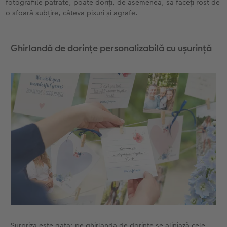
fotografiile pătrate, poate doriți, de asemenea, să faceți rost de
o sfoară subțire, câteva pixuri și agrafe.
Ghirlandă de dorințe personalizabilă cu ușurință
Surpriza este gata: pe ghirlanda de dorințe se aliniază cele