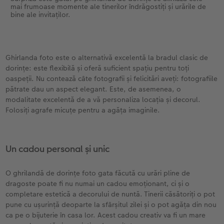
mai frumoase momente ale tinerilor îndrăgostiți și urările de
bine ale invitaților.
Ghirlanda foto este o alternativă excelentă la bradul clasic de
dorințe: este flexibilă și oferă suficient spațiu pentru toți
oaspeții. Nu contează câte fotografii și felicitări aveți: fotografiile
pătrate dau un aspect elegant. Este, de asemenea, o
modalitate excelentă de a vă personaliza locația și decorul.
Folosiți agrafe micuțe pentru a agăța imaginile.
Un cadou personal și unic
O ghrilandă de dorințe foto gata făcută cu urări pline de
dragoste poate fi nu numai un cadou emoționant, ci și o
completare estetică a decorului de nuntă. Tinerii căsătoriți o pot
pune cu ușurință deoparte la sfârșitul zilei și o pot agăța din nou
ca pe o bijuterie în casa lor. Acest cadou creativ va fi un mare