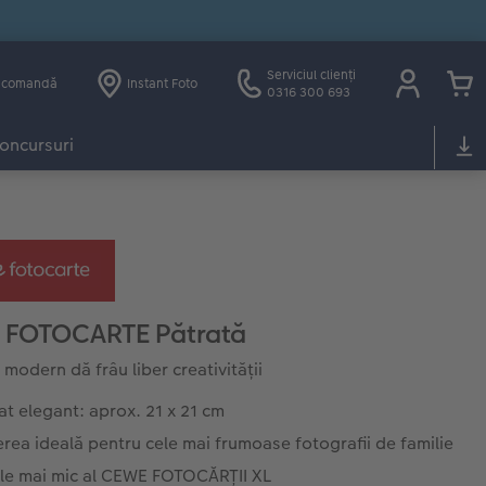
Serviciul clienți
e comandă
Instant Foto
0316 300 693
oncursuri
 FOTOCARTE Pătrată
 modern dă frâu liber creativității
t elegant: aprox. 21 x 21 cm
rea ideală pentru cele mai frumoase fotografii de familie
ele mai mic al CEWE FOTOCĂRȚII XL