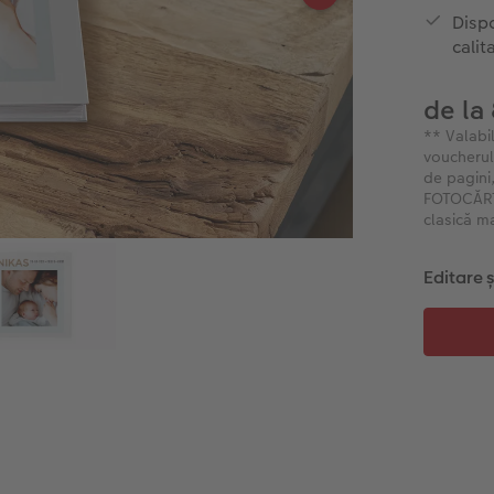
Dispo
calit
de la
** Valabi
voucheru
de pagini
FOTOCĂRȚI
clasică m
Editare 