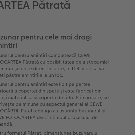
ARTEA Pătrată
zunar pentru cele mai dragi
intiri
unarul pentru amintiri completează CEWE
OCARTEA Pătrată cu posibilitatea de a stoca mici
niruri și bilete direct în carte, astfel încât să vă
ți păstra amintirile la un loc.
unarul pentru amintiri este lipit pe partea
erioară a copertei din spate și este fabricat din
ași material ca și coperta de titlu. Prin urmare, se
rivește de minune cu aspectul general al CEWE
OCĂRȚII. Puteți adăuga cu ușurință buzunarul la
E FOTOCARTEA dvs. în timpul procesului de
andă.
tru formatul Pătrat, dimensiunea buzunarului