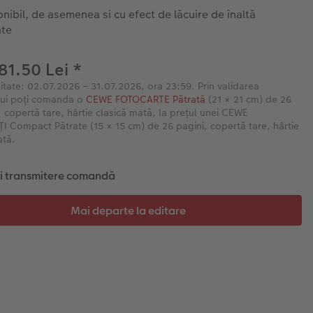
nibil, de asemenea si cu efect de lăcuire de înaltă
ate
 81.50 Lei
*
litate: 02.07.2026 – 31.07.2026, ora 23:59. Prin validarea
lui poți comanda o
CEWE FOTOCARTE Pătrată
(21 × 21 cm) de 26
, copertă tare, hârtie clasică mată, la prețul unei CEWE
 Compact Pătrate (15 × 15 cm) de 26 pagini, copertă tare, hârtie
ată.
și transmitere comandă