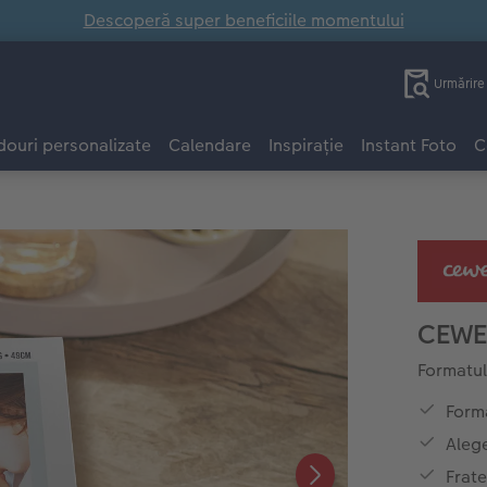
Descoperă super beneficiile momentului
Urmărir
ouri personalizate
Calendare
Inspirație
Instant Foto
C
CEWE
Formatul
Forma
Alege
Frat