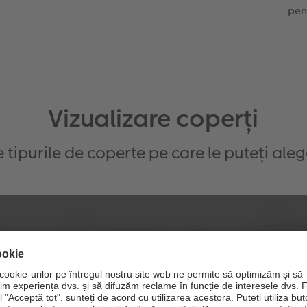
pen
Vizualizare coperți
e tipurile de coperte pe care le puteți ale