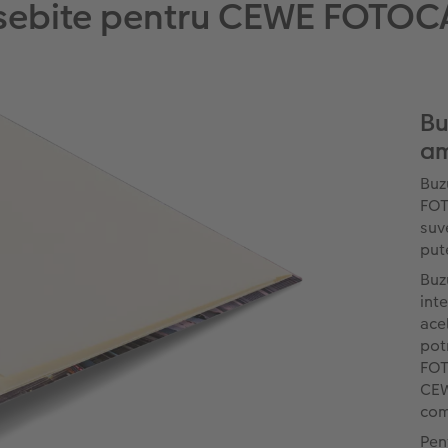
osebite pentru CEWE FOTOC
Bu
am
Buz
FOT
suve
pute
Buz
int
acel
pot
FOT
CEW
com
Pen