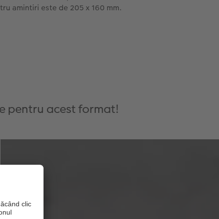
tru amintiri este de 205 x 160 mm.
ge pentru acest format!