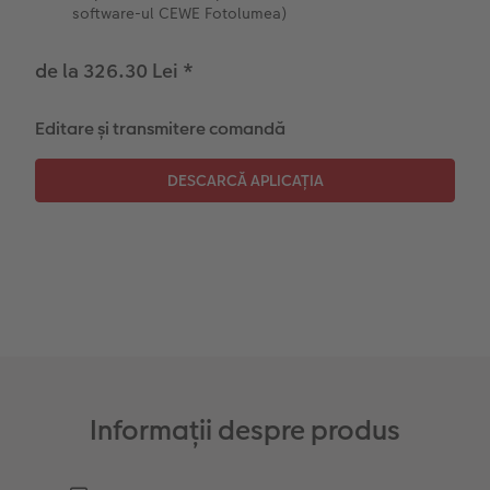
software-ul CEWE Fotolumea)
Instant Foto
Colaje foto
de la 326.30 Lei
*
Sticker instant
Bandă foto
Editare și transmitere comandă
Fotografii retro XXL
Informații despre produs