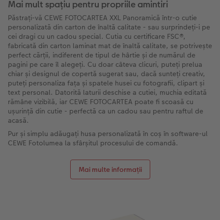
Mai mult spațiu pentru propriile amintiri
Păstrați-vă CEWE FOTOCARTEA XXL Panoramică într-o cutie
personalizată din carton de înaltă calitate - sau surprindeți-i pe
cei dragi cu un cadou special. Cutia cu certificare FSC®,
fabricată din carton laminat mat de înaltă calitate, se potrivește
perfect cărții, indiferent de tipul de hârtie și de numărul de
pagini pe care îl alegeți. Cu doar câteva clicuri, puteți prelua
chiar și designul de copertă sugerat sau, dacă sunteți creativ,
puteți personaliza fața și spatele husei cu fotografii, clipart și
text personal. Datorită laturii deschise a cutiei, muchia editată
rămâne vizibilă, iar CEWE FOTOCARTEA poate fi scoasă cu
ușurință din cutie - perfectă ca un cadou sau pentru raftul de
acasă.
Pur și simplu adăugați husa personalizată în coș în software-ul
CEWE Fotolumea la sfârșitul procesului de comandă.
Mai multe informații