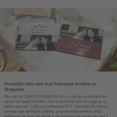
Poveștile tale cele mai frumoase învelite cu
dragoste
Păstrați-vă CEWE FOTOCARTEA într-o cutie personalizată din
carton de înaltă calitate - sau surprindeți-i pe cei dragi cu un
cadou special. Cutia cu certificare FSC®, fabricată din carton
laminat mat de înaltă calitate, se potrivește perfect cărții,
indiferent de tipul de hârtie și de numărul de pagini pe care îl