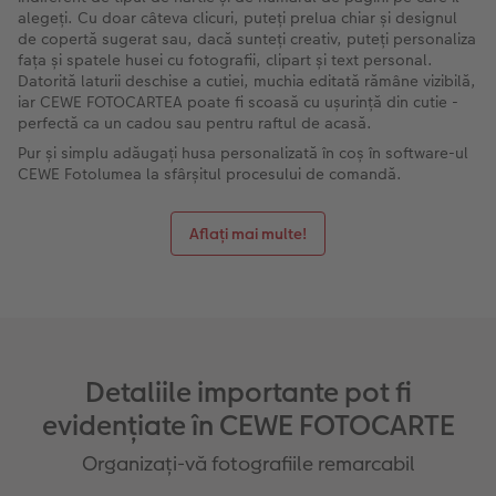
alegeți. Cu doar câteva clicuri, puteți prelua chiar și designul
de copertă sugerat sau, dacă sunteți creativ, puteți personaliza
fața și spatele husei cu fotografii, clipart și text personal.
Datorită laturii deschise a cutiei, muchia editată rămâne vizibilă,
iar CEWE FOTOCARTEA poate fi scoasă cu ușurință din cutie -
perfectă ca un cadou sau pentru raftul de acasă.
Pur și simplu adăugați husa personalizată în coș în software-ul
CEWE Fotolumea la sfârșitul procesului de comandă.
Aflați mai multe!
Detaliile importante pot fi
evidențiate în CEWE FOTOCARTE
Organizați-vă fotografiile remarcabil