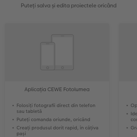
Puteți salva și edita proiectele oricând
Aplicația CEWE Fotolumea
Folosiți fotografii direct din telefon
Op
sau tabletă
Id
Puteți comanda oriunde, oricând
co
Creați produsul dorit rapid, în câțiva
Gr
pași