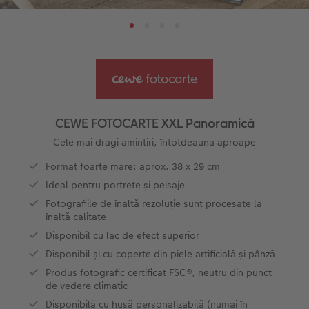
Pas cu Pas editare fotocarte anuar
Fotografii mari pe hârtie foto
Poster cu hartă
Foto magneți
Sfaturi fotografiere
Șabloane pentru fotocarte
Little Prints
Fotografie pe sticlă acrilică
Decorațiuni
Noutăți
Exemplele clienților
Nature Prints
Fotografie Aludibond
Felicitări
Povești CEWE
Cum funcționează
Dimensiunea imaginii
Galerie foto
Lumea animalelor de companie
Idei cadouri unice
 CEWE
CEWE FOTOCARTE XXL Panoramică
CEWE FOTOCARTE Kids
Poster Premium
Fotografie pe Forex
Rechizite școlare și de birou
Idei de cadouri pentru cei dragi
Cele mai dragi amintiri, întotdeauna aproape
Format foarte mare: aprox. 38 x 29 cm
CEWE FOTOCARTE Art Collection
Art Prints
Panou de întâmpinare nuntă
Cutii de cadou
Interviuri
Ideal pentru portrete și peisaje
Fotografiile de înaltă rezoluție sunt procesate la
Fotografii standard
Baghete pentru poster
Textile
Călătorie
înaltă calitate
Disponibil cu lac de efect superior
Cutii cu fotografii
Hexxas
Art Prints
Nuntă
Disponibil și cu coperte din piele artificială și pânză
Produs fotografic certificat FSC®, neutru din punct
Set fotografii
Fotografie pe lemn
Calendare foto
Absolvire
de vedere climatic
Disponibilă cu husă personalizabilă (numai în
Fotosticker
Decorațiuni de perete din mai multe părți
CEWE FOTOCARTE Kids