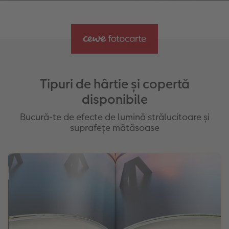
Disponibilă în două culori: negru, maro
Culori: gri mat, alb mat și albastru mat
Editabilă cu până la 130 de pagini
Lac cu efect: rose gold, auriu sau argintiu
Tipuri de hârtie și copertă
disponibile
Bucură-te de efecte de lumină strălucitoare și
suprafețe mătăsoase